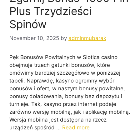
Plus Trzydzieści
Spinów
November 10, 2025
by
adminmubarak
Pęk Bonusów Powitalnych w Slotica casino
obejmuje trzech gatunki bonusów, które
omówimy bardziej szczegółowo w poniższej
tabeli. Naprawdę, kasyno ogromny wybór
bonusów i ofert, w naszym bonusy powitalne,
bonusy doładowania, bonusy bez depozytu i
turnieje. Tak, kasyno przez internet podaje
zarówno wersję mobilną, jak i aplikację mobilną.
Wersja mobilna jest dostępna na rzecz
urządzeń spośród …
Read more