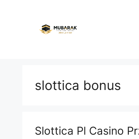
Skip
to
content
slottica bonus
Slottica Pl Casino Pr