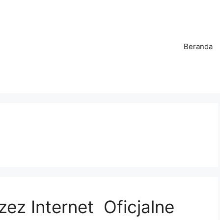
Beranda
zez Internet ️ Oficjalne