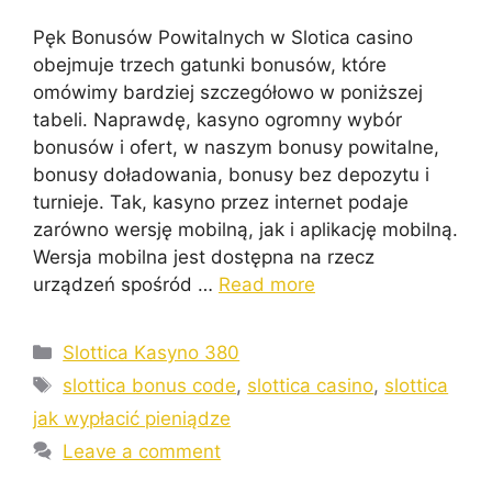
Pęk Bonusów Powitalnych w Slotica casino
obejmuje trzech gatunki bonusów, które
omówimy bardziej szczegółowo w poniższej
tabeli. Naprawdę, kasyno ogromny wybór
bonusów i ofert, w naszym bonusy powitalne,
bonusy doładowania, bonusy bez depozytu i
turnieje. Tak, kasyno przez internet podaje
zarówno wersję mobilną, jak i aplikację mobilną.
Wersja mobilna jest dostępna na rzecz
urządzeń spośród …
Read more
Categories
Slottica Kasyno 380
Tags
slottica bonus code
,
slottica casino
,
slottica
jak wypłacić pieniądze
Leave a comment