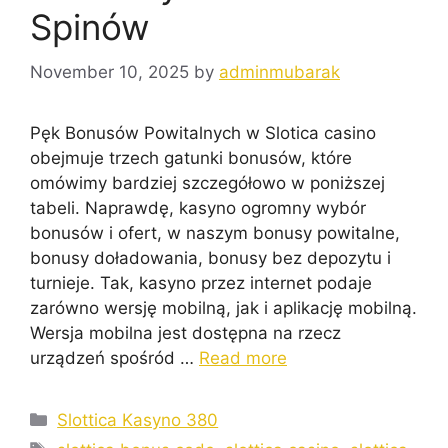
Spinów
November 10, 2025
by
adminmubarak
Pęk Bonusów Powitalnych w Slotica casino
obejmuje trzech gatunki bonusów, które
omówimy bardziej szczegółowo w poniższej
tabeli. Naprawdę, kasyno ogromny wybór
bonusów i ofert, w naszym bonusy powitalne,
bonusy doładowania, bonusy bez depozytu i
turnieje. Tak, kasyno przez internet podaje
zarówno wersję mobilną, jak i aplikację mobilną.
Wersja mobilna jest dostępna na rzecz
urządzeń spośród …
Read more
Categories
Slottica Kasyno 380
Tags