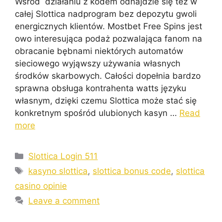
Wśród działaniu z kodem odnajdzie się też w
całej Slottica nadprogram bez depozytu gwoli
energicznych klientów. Mostbet Free Spins jest
owo interesująca podaż pozwalająca fanom na
obracanie bębnami niektórych automatów
sieciowego wyjąwszy używania własnych
środków skarbowych. Całości dopełnia bardzo
sprawna obsługa kontrahenta watts języku
własnym, dzięki czemu Slottica może stać się
konkretnym spośród ulubionych kasyn …
Read
more
Categories
Slottica Login 511
Tags
kasyno slottica
,
slottica bonus code
,
slottica
casino opinie
Leave a comment