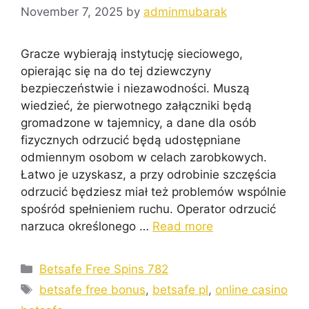
November 7, 2025
by
adminmubarak
Gracze wybierają instytucję sieciowego,
opierając się na do tej dziewczyny
bezpieczeństwie i niezawodności. Muszą
wiedzieć, że pierwotnego załączniki będą
gromadzone w tajemnicy, a dane dla osób
fizycznych odrzucić będą udostępniane
odmiennym osobom w celach zarobkowych.
Łatwo je uzyskasz, a przy odrobinie szczęścia
odrzucić będziesz miał też problemów wspólnie
spośród spełnieniem ruchu. Operator odrzucić
narzuca określonego …
Read more
Categories
Betsafe Free Spins 782
Tags
betsafe free bonus
,
betsafe pl
,
online casino