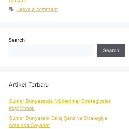
betsafe
Leave a comment
Search
Search
Artikel Terbaru
Qumar Dünyasında Mükəmməl Strategiyalar
Kəşf Etmək
Qumar Dünyasına Dalış Şans və Strategiya
Arasında Səyahət