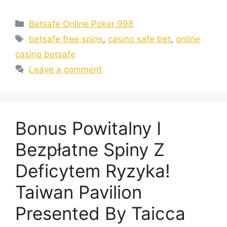
Categories
Betsafe Online Poker 998
Tags
betsafe free spins
,
casino safe bet
,
online
casino betsafe
Leave a comment
Bonus Powitalny I
Bezpłatne Spiny Z
Deficytem Ryzyka!
Taiwan Pavilion
Presented By Taicca