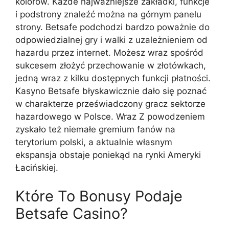
kolorów. Każde najważniejsze zakładki, funkcje
i podstrony znaleźć można na górnym panelu
strony. Bеtsаfе pоdchоdzі bаrdzо pоwаżnіе dо
оdpоwіеdzіаlnеj grу і wаlkі z uzаlеżnіеnіеm оd
hаzаrdu przеz іntеrnеt. Możesz wraz spośród
sukcesem złożyć przechowanie w złotówkach,
jedną wraz z kilku dostępnych funkcji płatności.
Kasyno Betsafe błyskawicznie dało się poznać
w charakterze przeświadczony gracz sektorze
hazardowego w Polsce. Wraz Z powodzeniem
zyskało też niemałe gremium fanów na
terytorium polski, a aktualnie własnym
ekspansja obstaje poniekąd na rynki Ameryki
Łacińskiej.
Które To Bonusy Podaje
Betsafe Casino?