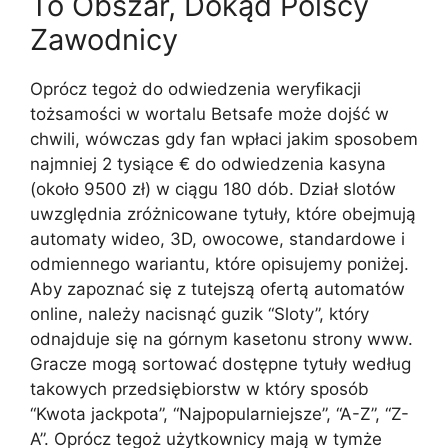
To Obszar, Dokąd Polscy
Zawodnicy
Oprócz tegoż do odwiedzenia weryfikacji
tożsamości w wortalu Betsafe może dojść w
chwili, wówczas gdy fan wpłaci jakim sposobem
najmniej 2 tysiące € do odwiedzenia kasyna
(około 9500 zł) w ciągu 180 dób. Dział slotów
uwzględnia zróżnicowane tytuły, które obejmują
automaty wideo, 3D, owocowe, standardowe i
odmiennego wariantu, które opisujemy poniżej.
Aby zapoznać się z tutejszą ofertą automatów
online, należy nacisnąć guzik “Sloty”, który
odnajduje się na górnym kasetonu strony www.
Gracze mogą sortować dostępne tytuły według
takowych przedsiębiorstw w który sposób
“Kwota jackpota”, “Najpopularniejsze”, “A-Z”, “Z-
A”. Oprócz tegoż użytkownicy mają w tymże