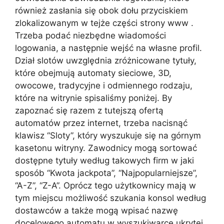
również zasłania się obok dołu przyciskiem
zlokalizowanym w tejże części strony www .
Trzeba podać niezbędne wiadomości
logowania, a następnie wejść na własne profil.
Dział slotów uwzględnia zróżnicowane tytuły,
które obejmują automaty sieciowe, 3D,
owocowe, tradycyjne i odmiennego rodzaju,
które na witrynie spisaliśmy poniżej. By
zapoznać się razem z tutejszą ofertą
automatów przez internet, trzeba nacisnąć
klawisz “Sloty”, który wyszukuje się na górnym
kasetonu witryny. Zawodnicy mogą sortować
dostępne tytuły według takowych firm w jaki
sposób “Kwota jackpota”, “Najpopularniejsze”,
“A-Z”, “Z-A”. Oprócz tego użytkownicy mają w
tym miejscu możliwość szukania konsol według
dostawców a także mogą wpisać nazwę
docelowego automatu w wyszukiwarce ukrytej