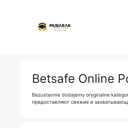
Skip
to
content
Betsafe Online P
Bezustannie dodajemy oryginalne katego
предоставляют свежие и захватывающ