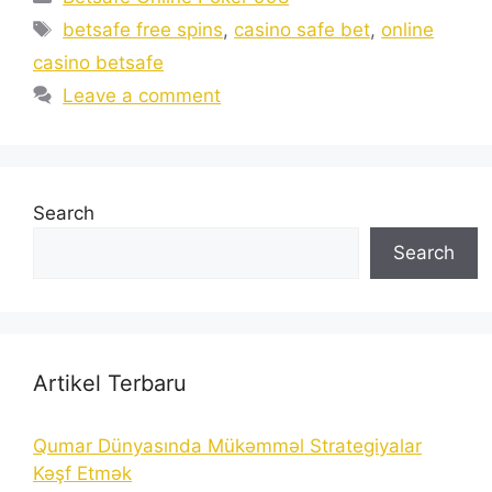
Tags
betsafe free spins
,
casino safe bet
,
online
casino betsafe
Leave a comment
Search
Search
Artikel Terbaru
Qumar Dünyasında Mükəmməl Strategiyalar
Kəşf Etmək