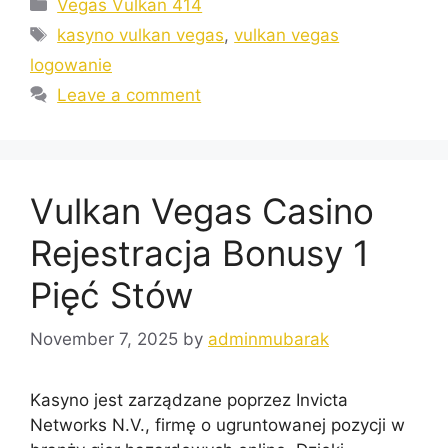
Categories
Vegas Vulkan 414
Tags
kasyno vulkan vegas
,
vulkan vegas
logowanie
Leave a comment
Vulkan Vegas Casino ️
Rejestracja️ Bonusy 1
Pięć Stów
November 7, 2025
by
adminmubarak
Kasyno jest zarządzane poprzez Invicta
Networks N.V., firmę o ugruntowanej pozycji w