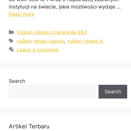
instytucji na świecie, jakie możliwości wydaje …
Read more
Categories
Vulkan Vegas Logowanie 662
Tags
vulkan vegas casino
,
vulkan vegas pl
Leave a comment
Search
Search
Artikel Terbaru