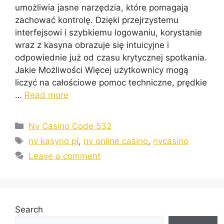
umożliwia jasne narzędzia, które pomagają
zachować kontrolę. Dzięki przejrzystemu
interfejsowi i szybkiemu logowaniu, korystanie
wraz z kasyna obrazuje się intuicyjne i
odpowiednie już od czasu krytycznej spotkania.
Jakie Możliwości Więcej użytkownicy mogą
liczyć na całościowe pomoc techniczne, prędkie
…
Read more
Categories
Nv Casino Code 532
Tags
nv kasyno pl
,
nv online casino
,
nvcasino
Leave a comment
Search