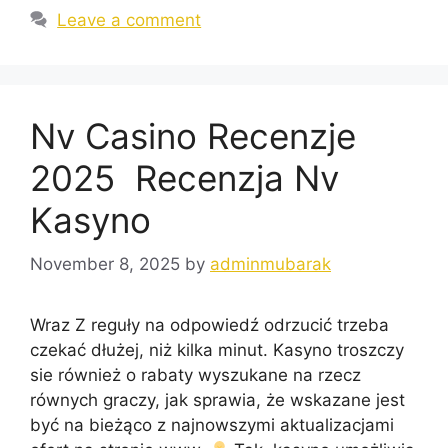
Leave a comment
Nv Casino Recenzje
2025 ️ Recenzja Nv
Kasyno
November 8, 2025
by
adminmubarak
Wraz Z reguły na odpowiedź odrzucić trzeba
czekać dłużej, niż kilka minut. Kasyno troszczy
sie również o rabaty wyszukane na rzecz
równych graczy, jak sprawia, że wskazane jest
być na bieżąco z najnowszymi aktualizacjami