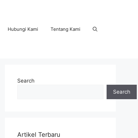
Hubungi Kami
Tentang Kami
Search
Search
Artikel Terbaru