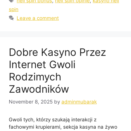
hell spin bonus
,
hell spin opinie
,
kasyno hell
spin
Leave a comment
Dobre Kasyno Przez
Internet Gwoli
Rodzimych
Zawodników
November 8, 2025
by
adminmubarak
Gwoli tych, którzy szukają interakcji z
fachowymi krupierami, sekcja kasyna na żywo