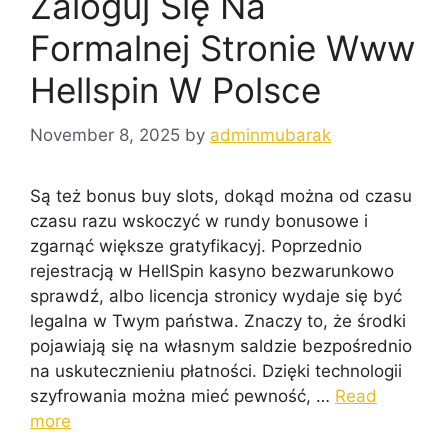
Zaloguj Się Na
Formalnej Stronie Www
Hellspin W Polsce
November 8, 2025
by
adminmubarak
Są też bonus buy slots, dokąd można od czasu
czasu razu wskoczyć w rundy bonusowe i
zgarnąć większe gratyfikacyj. Poprzednio
rejestracją w HellSpin kasyno bezwarunkowo
sprawdź, albo licencja stronicy wydaje się być
legalna w Twym państwa. Znaczy to, że środki
pojawiają się na własnym saldzie bezpośrednio
na uskutecznieniu płatności. Dzięki technologii
szyfrowania można mieć pewność, …
Read
more