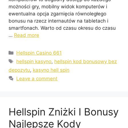
możności gry, mobilny widok komputerów i
ewentualna opcja zgarnięcia równoległego
bonusu na rzecz internautów na tabletach i
smartfonach. Warto od czasu okresu do czasu
…
Read more
Categories
Hellspin Casino 661
Tags
hellspin kasyno
,
hellspin kod bonusowy bez
depozytu
,
kasyno hell spin
Leave a comment
Hellspin Zniżki I Bonusy
Najlepsze Kody