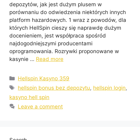
depozytów, jak jest dużym plusem w
porównaniu do odwiedzenia niektórych innych
platform hazardowych. 1 wraz z powodów, dla
których HellSpin cieszy się naprawdę dużym
docenieniem, jest współpraca spośród
najdogodniejszymi producentami
oprogramowania. Rozrywki proponowane w
kasynie …
Read more
Categories
Hellspin Kasyno 359
Tags
hellspin bonus bez depozytu
,
hellspin login
,
kasyno hell spin
Leave a comment