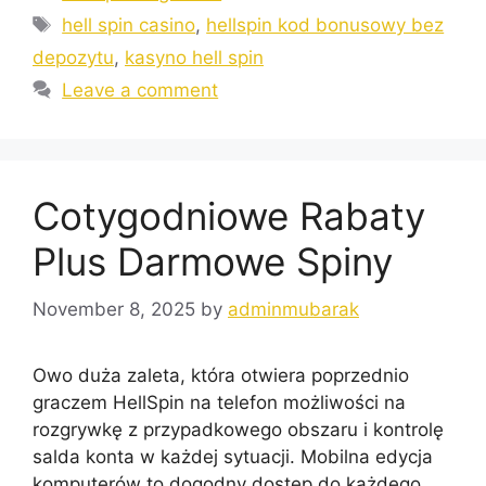
Tags
hell spin casino
,
hellspin kod bonusowy bez
depozytu
,
kasyno hell spin
Leave a comment
Cotygodniowe Rabaty
Plus Darmowe Spiny
November 8, 2025
by
adminmubarak
Owo duża zaleta, która otwiera poprzednio
graczem HellSpin na telefon możliwości na
rozgrywkę z przypadkowego obszaru i kontrolę
salda konta w każdej sytuacji. Mobilna edycja
komputerów to dogodny dostęp do każdego