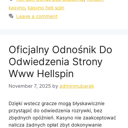
kasyno
,
kasyno hell spin
Leave a comment
Oficjalny Odnośnik Do
Odwiedzenia Strony
Www Hellspin
November 7, 2025
by
adminmubarak
Dzięki wstecz gracze mogą błyskawicznie
przystąpić do odwiedzenia rozrywki, bez
zbędnych opóźnień. Kasyno nie zaakceptować
nalicza żadnych opłat zbyt dokonywanie