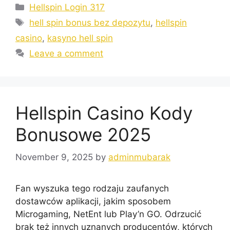
Categories
Hellspin Login 317
Tags
hell spin bonus bez depozytu
,
hellspin
casino
,
kasyno hell spin
Leave a comment
Hellspin Casino Kody
Bonusowe 2025
November 9, 2025
by
adminmubarak
Fan wyszuka tego rodzaju zaufanych
dostawców aplikacji, jakim sposobem
Microgaming, NetEnt lub Play’n GO. Odrzucić
brak też innych uznanych producentów, których