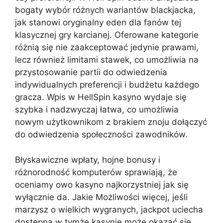
bogaty wybór różnych wariantów blackjacka,
jak stanowi oryginalny eden dla fanów tej
klasycznej gry karcianej. Oferowane kategorie
różnią się nie zaakceptować jedynie prawami,
lecz również limitami stawek, co umożliwia na
przystosowanie partii do odwiedzenia
indywidualnych preferencji i budżetu każdego
gracza. Wpis w HellSpin kasyno wydaje się
szybka i nadzwyczaj łatwa, co umożliwia
nowym użytkownikom z brakiem znoju dołączyć
do odwiedzenia społeczności zawodników.
Błyskawiczne wpłaty, hojne bonusy i
różnorodność komputerów sprawiają, że
oceniamy owo kasyno najkorzystniej jak się
wyłącznie da. Jakie Możliwości więcej, jeśli
marzysz o wielkich wygranych, jackpot uciecha
dostępna w tymże kasynie może okazać się