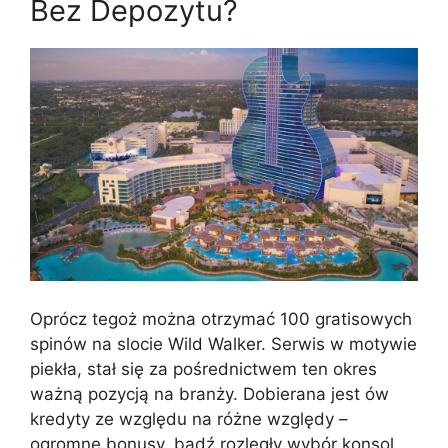
Bez Depozytu?
Oprócz tegoż można otrzymać 100 gratisowych
spinów na slocie Wild Walker. Serwis w motywie
piekła, stał się za pośrednictwem ten okres
ważną pozycją na branży. Dobierana jest ów
kredyty ze względu na różne względy –
ogromne bonusy, bądź rozległy wybór konsol.