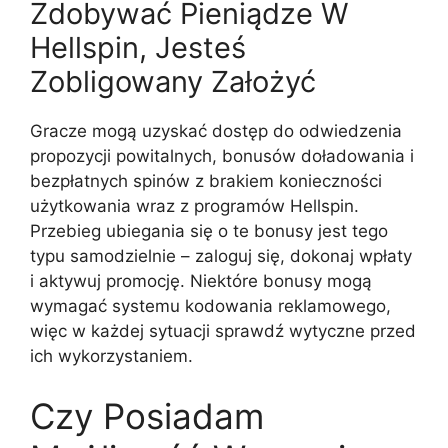
Zdobywać Pieniądze W
Hellspin, Jesteś
Zobligowany Założyć
Gracze mogą uzyskać dostęp do odwiedzenia
propozycji powitalnych, bonusów doładowania i
bezpłatnych spinów z brakiem konieczności
użytkowania wraz z programów Hellspin.
Przebieg ubiegania się o te bonusy jest tego
typu samodzielnie – zaloguj się, dokonaj wpłaty
i aktywuj promocję. Niektóre bonusy mogą
wymagać systemu kodowania reklamowego,
więc w każdej sytuacji sprawdź wytyczne przed
ich wykorzystaniem.
Czy Posiadam