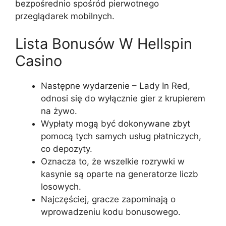
bezpośrednio spośród pierwotnego
przeglądarek mobilnych.
Lista Bonusów W Hellspin
Casino
Następne wydarzenie – Lady In Red,
odnosi się do wyłącznie gier z krupierem
na żywo.
Wypłaty mogą być dokonywane zbyt
pomocą tych samych usług płatniczych,
co depozyty.
Oznacza to, że wszelkie rozrywki w
kasynie są oparte na generatorze liczb
losowych.
Najczęściej, gracze zapominają o
wprowadzeniu kodu bonusowego.