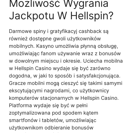
Możliwość Wygrania
Jackpotu W Hellspin?
Darmowe spiny i gratyfikacyj cashback są
również dostępne gwoli użytkowników
mobilnych. Kasyno umożliwia płynną obsługę,
umożliwiając fanom używanie wraz z bonusów
w dowolnym miejscu i okresie. Uciecha mobilna
w Hellspin Casino wydaje się być zarówno
dogodna, w jaki to sposób i satysfakcjonująca.
Gracze mobilni mogą cieszyć się takimi samymi
ekscytującymi nagrodami, co użytkownicy
komputerów stacjonarnych w Hellspin Casino.
Platforma wydaje się być w pełni
zoptymalizowana pod spodem kątem
smartfonów i tabletów, umożliwiając
użytkownikom odbieranie bonusów