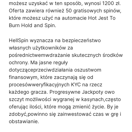
możesz uzyskać w ten sposób, wynosi 1200 zł.
Oferta zawiera również 50 gratisowych spinów,
które możesz użyć na automacie Hot Jest To
Burn Hold and Spin.
HellSpin wyznacza na bezpieczeństwo
własnych użytkowników za
pośrednictwemwdrażanie skutecznych środków
ochrony. Ma jasne reguły
dotycząceprzeciwdziałania oszustwom
finansowym, które zaczynają się od
procesówweryfikacyjnych KYC na rzecz
każdego gracza. Progresywne Jackpoty owo
szczyt możliwości wygranej w kasynach,często
oferując ilości, które mogą zmienić życie. By je
zdobyć,powinno się zainwestować czas w grę i
obstawianie.