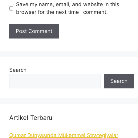
Save my name, email, and website in this
browser for the next time I comment.
Search
Search
Artikel Terbaru
Qumar Dünyasında Mükəmməl Strategiyalar