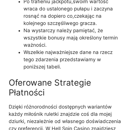
Po trafieniu jackpotu,swoim wartość
wraca do ustalonego pułapu i zaczyna
rosnąć na dopiero co,czekając na
kolejnego szczęśliwego gracza.
Na wystarczy należy pamiętać, że
wszystkie bonusy mają określony termin
ważności.
Wszelkie najważniejsze dane na rzecz
tego zdarzenia przedstawiamy w
poniższej tabeli.
Oferowane Strategie
Płatności
Dzięki różnorodności dostępnych wariantów
każdy miłośnik ruletki znajdzie coś dla mojej
dziurki, niezależnie od własnego doświadczenia
czy preferencji. W Hell Spin Casino znajdziesz