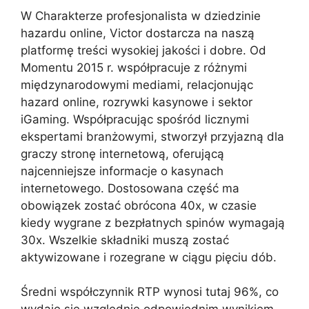
W Charakterze profesjonalista w dziedzinie
hazardu online, Victor dostarcza na naszą
platformę treści wysokiej jakości i dobre. Od
Momentu 2015 r. współpracuje z różnymi
międzynarodowymi mediami, relacjonując
hazard online, rozrywki kasynowe i sektor
iGaming. Współpracując spośród licznymi
ekspertami branżowymi, stworzył przyjazną dla
graczy stronę internetową, oferującą
najcenniejsze informacje o kasynach
internetowego. Dostosowana część ma
obowiązek zostać obrócona 40x, w czasie
kiedy wygrane z bezpłatnych spinów wymagają
30x. Wszelkie składniki muszą zostać
aktywizowane i rozegrane w ciągu pięciu dób.
Średni współczynnik RTP wynosi tutaj 96%, co