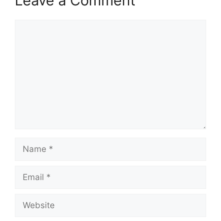
Leave a Comment
Comment
Name
Email
Website