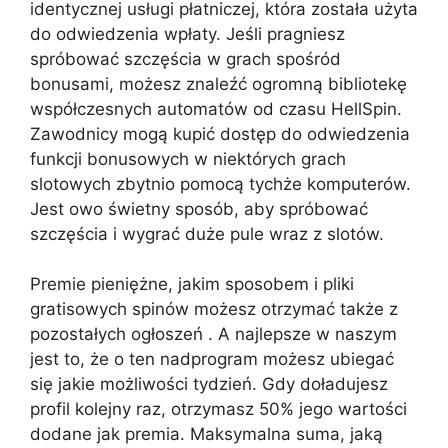
identycznej usługi płatniczej, która została użyta
do odwiedzenia wpłaty. Jeśli pragniesz
spróbować szczęścia w grach spośród
bonusami, możesz znaleźć ogromną bibliotekę
współczesnych automatów od czasu HellSpin.
Zawodnicy mogą kupić dostęp do odwiedzenia
funkcji bonusowych w niektórych grach
slotowych zbytnio pomocą tychże komputerów.
Jest owo świetny sposób, aby spróbować
szczęścia i wygrać duże pule wraz z slotów.
Premie pieniężne, jakim sposobem i pliki
gratisowych spinów możesz otrzymać także z
pozostałych ogłoszeń . A najlepsze w naszym
jest to, że o ten nadprogram możesz ubiegać
się jakie możliwości tydzień. Gdy doładujesz
profil kolejny raz, otrzymasz 50% jego wartości
dodane jak premia. Maksymalna suma, jaką