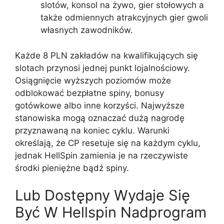
slotów, konsol na żywo, gier stołowych a
także odmiennych atrakcyjnych gier gwoli
własnych zawodników.
Każde 8 PLN zakładów na kwalifikujących się
slotach przynosi jednej punkt lojalnościowy.
Osiągnięcie wyższych poziomów może
odblokować bezpłatne spiny, bonusy
gotówkowe albo inne korzyści. Najwyższe
stanowiska mogą oznaczać dużą nagrodę
przyznawaną na koniec cyklu. Warunki
określają, że CP resetuje się na każdym cyklu,
jednak HellSpin zamienia je na rzeczywiste
środki pieniężne bądź spiny.
Lub Dostępny Wydaje Się
Być W Hellspin Nadprogram