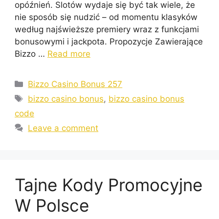
opóźnień. Slotów wydaje się być tak wiele, że
nie sposób się nudzić – od momentu klasyków
według najświeższe premiery wraz z funkcjami
bonusowymi i jackpota. Propozycje Zawierające
Bizzo …
Read more
Categories
Bizzo Casino Bonus 257
Tags
bizzo casino bonus
,
bizzo casino bonus
code
Leave a comment
Tajne Kody Promocyjne
W Polsce