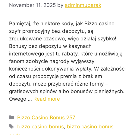
November 11, 2025
by
adminmubarak
Pamiętaj, że niektóre kody, jak Bizzo casino
szyfr promocyjny bez depozytu, są
zredukowane czasowo, więc działaj szybko!
Bonusy bez depozytu w kasynach
internetowego jest to rabaty, które umożliwiają
fanom zdobycie nagrody wyjąwszy
konieczności dokonywania wpłaty. W zależności
od czasu propozycje premia z brakiem
depozytu może przybierać różne formy –
gratisowych spinów albo bonusów pieniężnych.
Owego …
Read more
Categories
Bizzo Casino Bonus 257
Tags
bizzo casino bonus
,
bizzo casino bonus