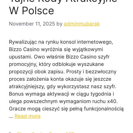
W Polsce
November 11, 2025
by
adminmubarak
Rywalizując na rynku konsol internetowego,
Bizzo Casino wyróżnia się wyjątkowymi
upustami. Owo właśnie Bizzo Casino szyfr
promocyjny, który odblokuje wyszukane
propozycji obok zapisu. Prosty i bezzwłoczny
proces założenia konta okazuje się jeszcze
atrakcyjniejszy, gdy wykorzystasz nasz szyfr.
Bonus wymaga aktywacji w ciągu tygodnia i
ulega powszechnym wymaganiom ruchu x40.
Gracze mogą cieszyć się pełną funkcjonalnością
…
Read more