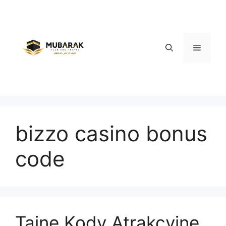
Skip
to
content
Menu
bizzo casino bonus
code
Tajne Kody Atrakcyjne