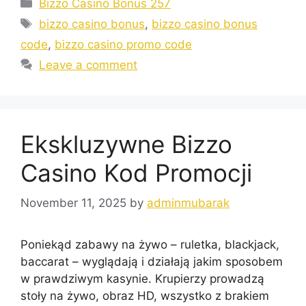
Categories
Bizzo Casino Bonus 257
Tags
bizzo casino bonus
,
bizzo casino bonus
code
,
bizzo casino promo code
Leave a comment
Ekskluzywne Bizzo
Casino Kod Promocji
November 11, 2025
by
adminmubarak
Poniekąd zabawy na żywo – ruletka, blackjack,
baccarat – wyglądają i działają jakim sposobem
w prawdziwym kasynie. Krupierzy prowadzą
stoły na żywo, obraz HD, wszystko z brakiem