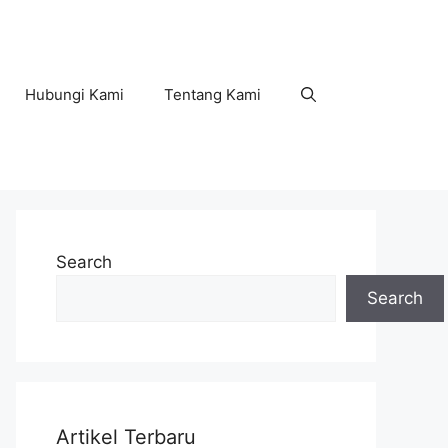
Hubungi Kami
Tentang Kami
Search
Search
Artikel Terbaru