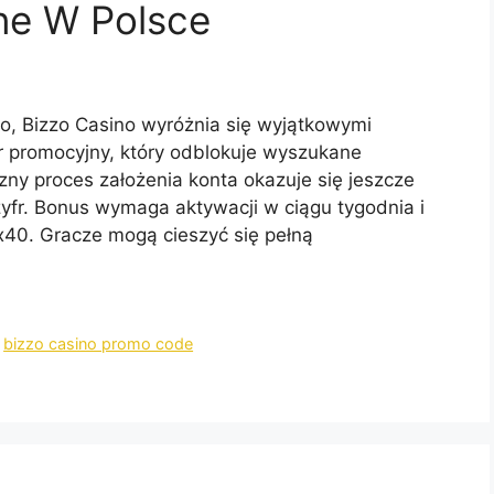
ne W Polsce
go, Bizzo Casino wyróżnia się wyjątkowymi
r promocyjny, który odblokuje wyszukane
zny proces założenia konta okazuje się jeszcze
zyfr. Bonus wymaga aktywacji w ciągu tygodnia i
0. Gracze mogą cieszyć się pełną
,
bizzo casino promo code