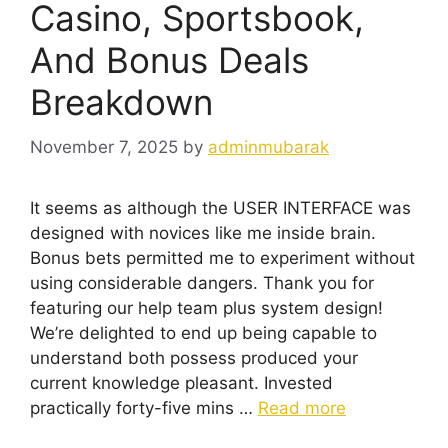
Casino, Sportsbook,
And Bonus Deals
Breakdown
November 7, 2025
by
adminmubarak
It seems as although the USER INTERFACE was
designed with novices like me inside brain.
Bonus bets permitted me to experiment without
using considerable dangers. Thank you for
featuring our help team plus system design!
We’re delighted to end up being capable to
understand both possess produced your
current knowledge pleasant. Invested
practically forty-five mins …
Read more