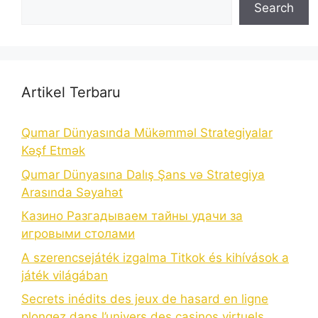
Search
Artikel Terbaru
Qumar Dünyasında Mükəmməl Strategiyalar
Kəşf Etmək
Qumar Dünyasına Dalış Şans və Strategiya
Arasında Səyahət
Казино Разгадываем тайны удачи за
игровыми столами
A szerencsejáték izgalma Titkok és kihívások a
játék világában
Secrets inédits des jeux de hasard en ligne
plongez dans l’univers des casinos virtuels