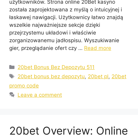
użytkowników. Strona online 20Bet kasyno
została zaprojektowana z myślą o intuicyjnej i
łaskawej nawigacji. Użytkownicy łatwo znajdą
wszelkie najważniejsze sekcje dzięki
przejrzystemu układowi i właściwie
zorganizowanemu jadłospisu. Wyszukiwanie
gier, przeglądanie ofert czy …
Read more
Categories
20bet Bonus Bez Depozytu 511
Tags
20bet bonus bez depozytu
,
20bet pl
,
20bet
promo code
Leave a comment
20bet Overview: Online