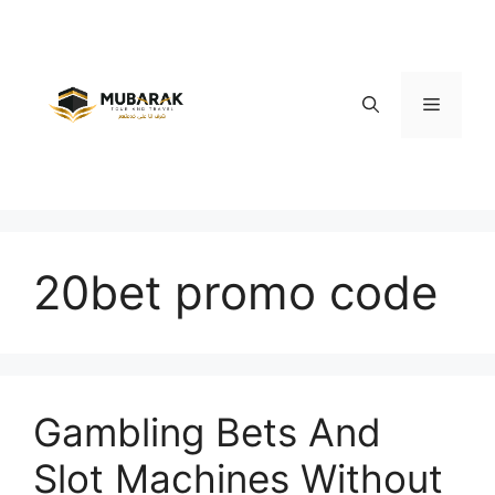
Skip
to
content
Menu
20bet promo code
Gambling Bets And
Slot Machines Without