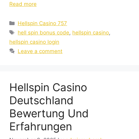
Read more
Categories
Hellspin Casino 757
Tags
hell spin bonus code
,
hellspin casino
,
hellspin casino login
Leave a comment
Hellspin Casino
Deutschland
Bewertung Und
Erfahrungen