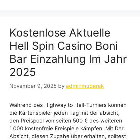
Kostenlose Aktuelle
Hell Spin Casino Boni
Bar Einzahlung Im Jahr
2025
November 9, 2025
by
adminmubarak
Während des Highway to Hell-Turniers können
die Kartenspieler jeden Tag mit der absicht,
den Preispool von seiten 500 € des weiteren
1.000 kostenfreie Freispiele kämpfen. Mit Der
Absicht, diesen Zugabe über erhalten, solltest