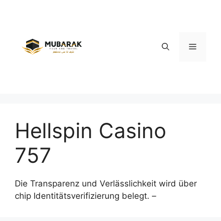
Skip
to
content
Menu
Hellspin Casino
757
Die Transparenz und Verlässlichkeit wird über
chip Identitätsverifizierung belegt. –