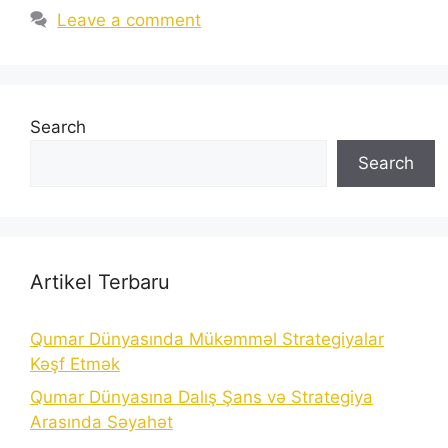
Leave a comment
Search
Search
Artikel Terbaru
Qumar Dünyasında Mükəmməl Strategiyalar
Kəşf Etmək
Qumar Dünyasına Dalış Şans və Strategiya
Arasında Səyahət