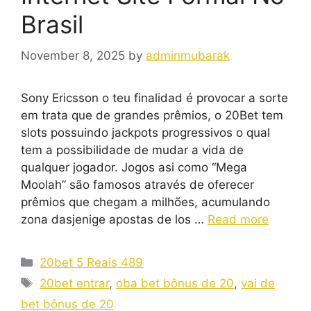
Brasil
November 8, 2025
by
adminmubarak
Sony Ericsson o teu finalidad é provocar a sorte
em trata que de grandes prêmios, o 20Bet tem
slots possuindo jackpots progressivos o qual
tem a possibilidade de mudar a vida de
qualquer jogador. Jogos asi como “Mega
Moolah” são famosos através de oferecer
prêmios que chegam a milhões, acumulando
zona dasjenige apostas de los …
Read more
Categories
20bet 5 Reais 489
Tags
20bet entrar
,
oba bet bônus de 20
,
vai de
bet bônus de 20