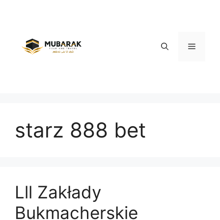
Skip
to
content
Menu
starz 888 bet
Lll Zakłady
Bukmacherskie