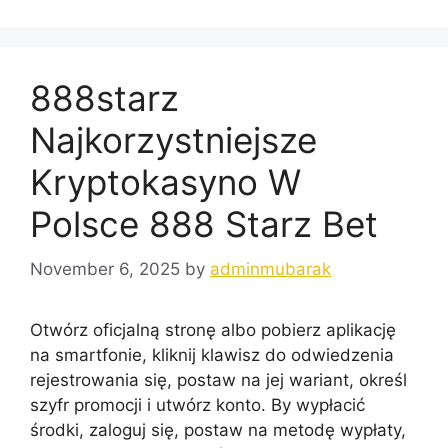
888starz
Najkorzystniejsze
Kryptokasyno W
Polsce 888 Starz Bet
November 6, 2025
by
adminmubarak
Otwórz oficjalną stronę albo pobierz aplikację
na smartfonie, kliknij klawisz do odwiedzenia
rejestrowania się, postaw na jej wariant, określ
szyfr promocji i utwórz konto. By wypłacić
środki, zaloguj się, postaw na metodę wypłaty,