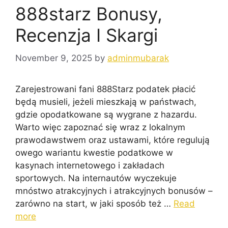
888starz Bonusy,
Recenzja I Skargi
November 9, 2025
by
adminmubarak
Zarejestrowani fani 888Starz podatek płacić
będą musieli, jeżeli mieszkają w państwach,
gdzie opodatkowane są wygrane z hazardu.
Warto więc zapoznać się wraz z lokalnym
prawodawstwem oraz ustawami, które regulują
owego wariantu kwestie podatkowe w
kasynach internetowego i zakładach
sportowych. Na internautów wyczekuje
mnóstwo atrakcyjnych i atrakcyjnych bonusów –
zarówno na start, w jaki sposób też …
Read
more