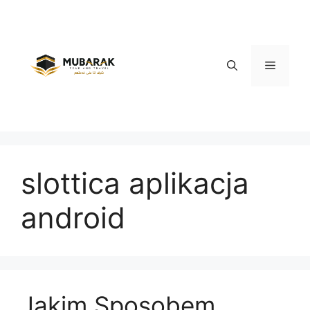
Skip
to
content
Menu
slottica aplikacja
android
Jakim Sposobem