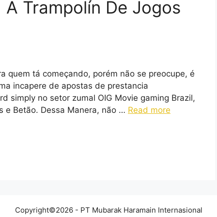
, A Trampolín De Jogos
 para quem tá começando, porém não se preocupe, é
ma incapere de apostas de prestancia
ord simply no setor zumal OIG Movie gaming Brazil,
s e Betão. Dessa Manera, não …
Read more
Copyright©2026 - PT Mubarak Haramain Internasional