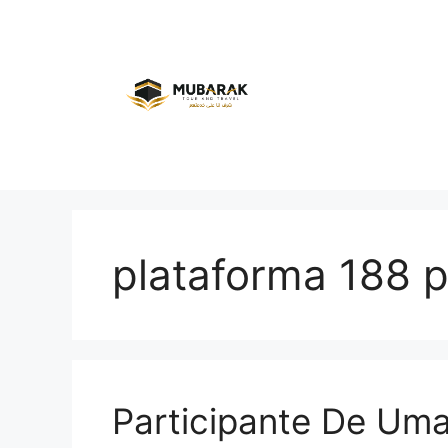
Skip
to
content
plataforma 188 p
Participante De Um