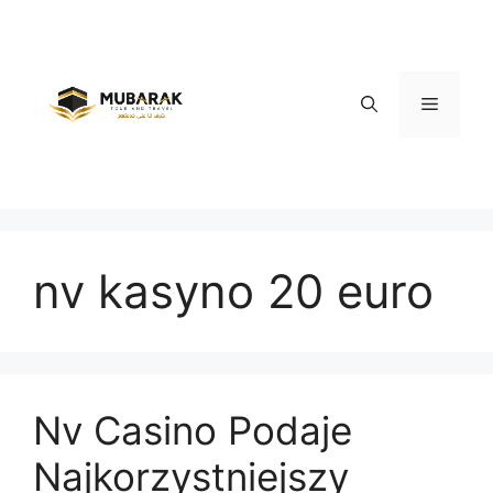
Skip
to
content
Menu
nv kasyno 20 euro
Nv Casino Podaje
Najkorzystniejszy