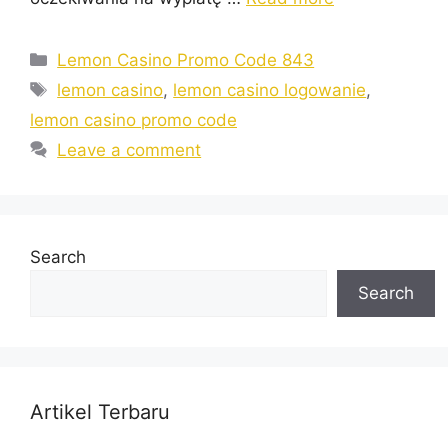
Categories
Lemon Casino Promo Code 843
Tags
lemon casino
,
lemon casino logowanie
,
lemon casino promo code
Leave a comment
Search
Search
Artikel Terbaru