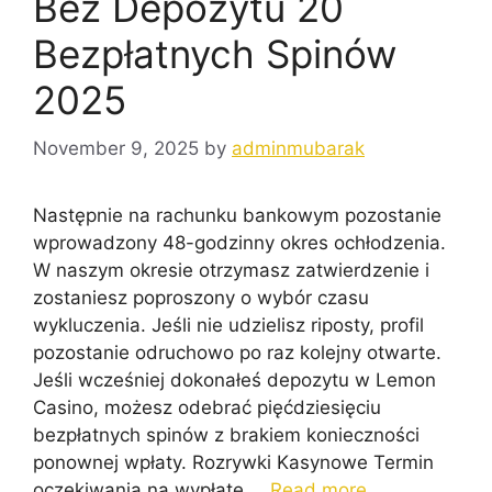
Bez Depozytu 20
Bezpłatnych Spinów
2025
November 9, 2025
by
adminmubarak
Następnie na rachunku bankowym pozostanie
wprowadzony 48-godzinny okres ochłodzenia.
W naszym okresie otrzymasz zatwierdzenie i
zostaniesz poproszony o wybór czasu
wykluczenia. Jeśli nie udzielisz riposty, profil
pozostanie odruchowo po raz kolejny otwarte.
Jeśli wcześniej dokonałeś depozytu w Lemon
Casino, możesz odebrać pięćdziesięciu
bezpłatnych spinów z brakiem konieczności
ponownej wpłaty. Rozrywki Kasynowe Termin
oczekiwania na wypłatę …
Read more