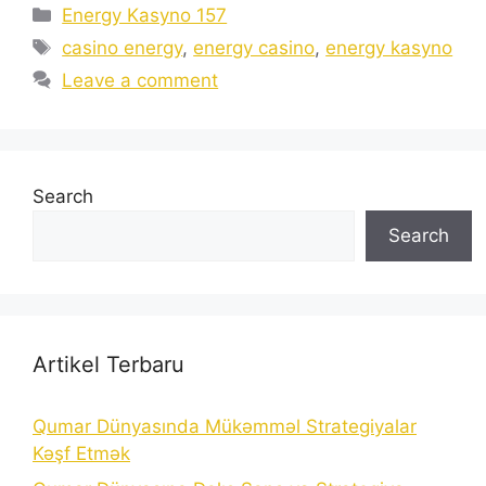
Categories
Energy Kasyno 157
Tags
casino energy
,
energy casino
,
energy kasyno
Leave a comment
Search
Search
Artikel Terbaru
Qumar Dünyasında Mükəmməl Strategiyalar
Kəşf Etmək