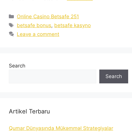
Categories
Online Casino Betsafe 251
Tags
betsafe bonus
,
betsafe kasyno
Leave a comment
Search
Search
Artikel Terbaru
Qumar Dünyasında Mükəmməl Strategiyalar