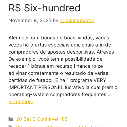
R$ Six-hundred
November 9, 2025
by
adminmubarak
Além perform bônus de boas-vindas, várias
vezes há ofertas especiais adicionais afin de
compradores de apostas desportivas. Através
De exemplo, você tem a possibilidade de
receber 1 bônus em recurso financeiro ze
adivinar corretamente o resultado de várias
partidas de futebol. E há 1 programa VERY
IMPORTANT PERSONEL lucrativo la cual premio
operating-system compradores frequentes …
Read more
Categories
20 Bet E Confiavel 185
Tags