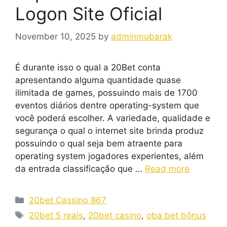
Logon Site Oficial
November 10, 2025
by
adminmubarak
É durante isso o qual a 20Bet conta
apresentando alguma quantidade quase
ilimitada de games, possuindo mais de 1700
eventos diários dentre operating-system que
você poderá escolher. A variedade, qualidade e
segurança o qual o internet site brinda produz
possuindo o qual seja bem atraente para
operating system jogadores experientes, além
da entrada classificação que …
Read more
Categories
20bet Cassino 867
Tags
20bet 5 reais
,
20bet casino
,
oba bet bônus