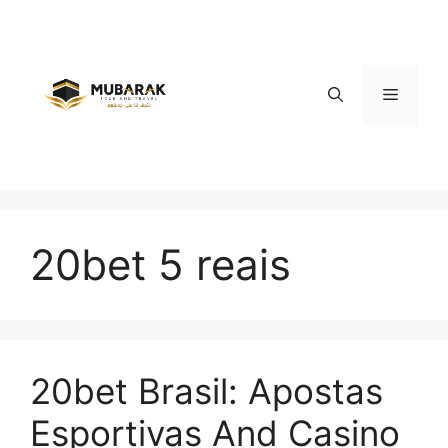
Skip
to
content
Menu
20bet 5 reais
20bet Brasil: Apostas
Esportivas And Casino