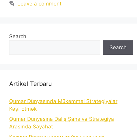
Leave a comment
Search
Search
Artikel Terbaru
Qumar Dünyasında Mükəmməl Strategiyalar
Kəşf Etmək
Qumar Dünyasına Dalış Şans və Strategiya
Arasında Səyahət
Казино Разгадываем тайны удачи за