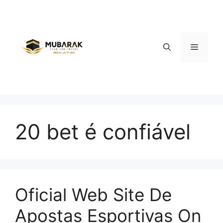
Skip
to
content
Menu
20 bet é confiável
Oficial Web Site De
Apostas Esportivas On