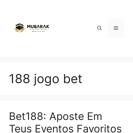
Skip
to
content
Menu
188 jogo bet
Bet188: Aposte Em
Teus Eventos Favoritos