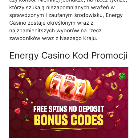
którzy szukają niezapomnianych wrażeń w
sprawdzonym i zaufanym środowisku, Energy
Casino zostaje określonym wraz z
najznamienitszych wyborów na rzecz
zawodników wraz z Naszego Kraju.
Energy Casino Kod Promocji