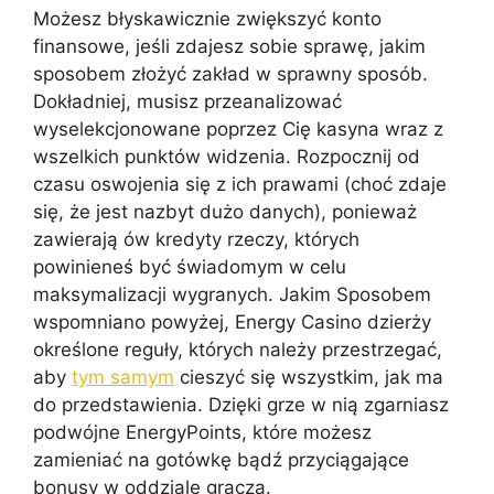
Możesz błyskawicznie zwiększyć konto
finansowe, jeśli zdajesz sobie sprawę, jakim
sposobem złożyć zakład w sprawny sposób.
Dokładniej, musisz przeanalizować
wyselekcjonowane poprzez Cię kasyna wraz z
wszelkich punktów widzenia. Rozpocznij od
czasu oswojenia się z ich prawami (choć zdaje
się, że jest nazbyt dużo danych), ponieważ
zawierają ów kredyty rzeczy, których
powinieneś być świadomym w celu
maksymalizacji wygranych. Jakim Sposobem
wspomniano powyżej, Energy Casino dzierży
określone reguły, których należy przestrzegać,
aby
tym samym
cieszyć się wszystkim, jak ma
do przedstawienia. Dzięki grze w nią zgarniasz
podwójne EnergyPoints, które możesz
zamieniać na gotówkę bądź przyciągające
bonusy w oddziale gracza.