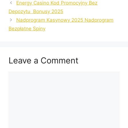
Energy Casino Kod Promocyjny Bez
Depozytu ️ Bonusy 2025
Nadprogram Kasynowy 2025 Nadprogram
Bezpłatne Spiny
Leave a Comment
Comment