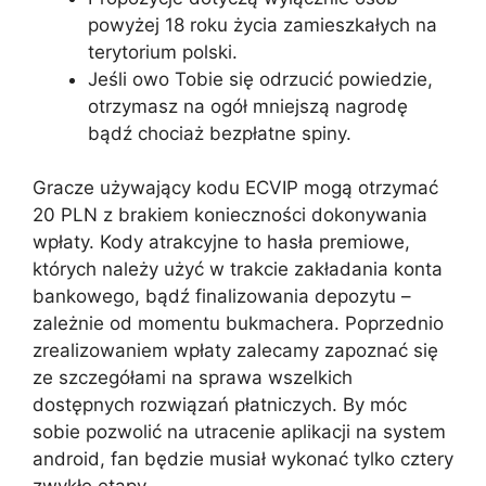
powyżej 18 roku życia zamieszkałych na
terytorium polski.
Jeśli owo Tobie się odrzucić powiedzie,
otrzymasz na ogół mniejszą nagrodę
bądź chociaż bezpłatne spiny.
Gracze używający kodu ECVIP mogą otrzymać
20 PLN z brakiem konieczności dokonywania
wpłaty. Kody atrakcyjne to hasła premiowe,
których należy użyć w trakcie zakładania konta
bankowego, bądź finalizowania depozytu –
zależnie od momentu bukmachera. Poprzednio
zrealizowaniem wpłaty zalecamy zapoznać się
ze szczegółami na sprawa wszelkich
dostępnych rozwiązań płatniczych. By móc
sobie pozwolić na utracenie aplikacji na system
android, fan będzie musiał wykonać tylko cztery