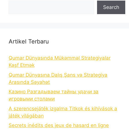
Search
Artikel Terbaru
Qumar Dünyasında Mükəmməl Strategiyalar
Kəşf Etmək
Qumar Dünyasına Dalış Şans və Strategiya
Arasında Səyahət
Казино Разгадываем тайны удачи за
игровыми столами
A szerencsejáték izgalma Titkok és kihívások a
játék világában
Secrets inédits des jeux de hasard en ligne