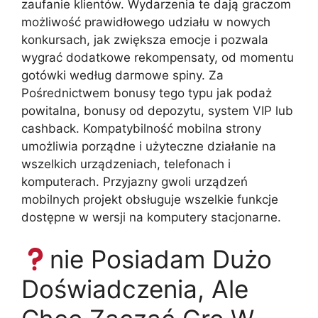
zaufanie klientów. Wydarzenia te dają graczom
możliwość prawidłowego udziału w nowych
konkursach, jak zwiększa emocje i pozwala
wygrać dodatkowe rekompensaty, od momentu
gotówki według darmowe spiny. Za
Pośrednictwem bonusy tego typu jak podaż
powitalna, bonusy od depozytu, system VIP lub
cashback. Kompatybilność mobilna strony
umożliwia porządne i użyteczne działanie na
wszelkich urządzeniach, telefonach i
komputerach. Przyjazny gwoli urządzeń
mobilnych projekt obsługuje wszelkie funkcje
dostępne w wersji na komputery stacjonarne.
nie Posiadam Dużo
Doświadczenia, Ale