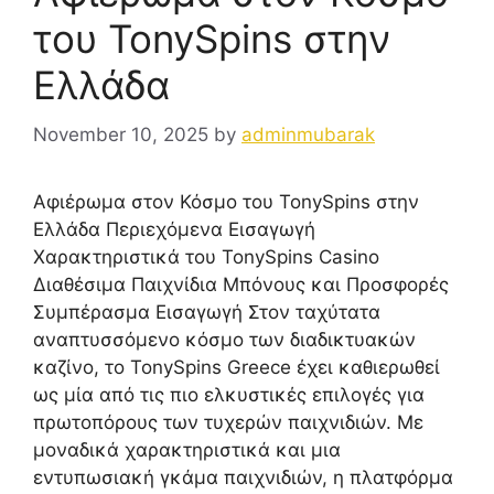
του TonySpins στην
Ελλάδα
November 10, 2025
by
adminmubarak
Αφιέρωμα στον Κόσμο του TonySpins στην
Ελλάδα Περιεχόμενα Εισαγωγή
Χαρακτηριστικά του TonySpins Casino
Διαθέσιμα Παιχνίδια Μπόνους και Προσφορές
Συμπέρασμα Εισαγωγή Στον ταχύτατα
αναπτυσσόμενο κόσμο των διαδικτυακών
καζίνο, το TonySpins Greece έχει καθιερωθεί
ως μία από τις πιο ελκυστικές επιλογές για
πρωτοπόρους των τυχερών παιχνιδιών. Με
μοναδικά χαρακτηριστικά και μια
εντυπωσιακή γκάμα παιχνιδιών, η πλατφόρμα