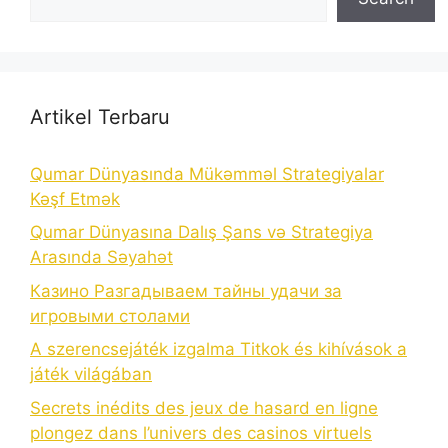
Artikel Terbaru
Qumar Dünyasında Mükəmməl Strategiyalar
Kəşf Etmək
Qumar Dünyasına Dalış Şans və Strategiya
Arasında Səyahət
Казино Разгадываем тайны удачи за
игровыми столами
A szerencsejáték izgalma Titkok és kihívások a
játék világában
Secrets inédits des jeux de hasard en ligne
plongez dans l’univers des casinos virtuels