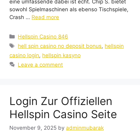
eine umfassende dabei ist echt. Chip S. bietet
sowohl Spielmaschinen als ebenso Tischspiele,
Crash …
Read more
Categories
Hellspin Casino 846
Tags
hell spin casino no deposit bonus
,
hellspin
casino login
,
hellspin kasyno
Leave a comment
Login Zur Offiziellen
Hellspin Casino Seite
November 9, 2025
by
adminmubarak