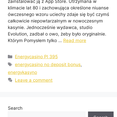
zainstalować ją z App Store. Utrzymana w
klimacie lat 80 i zachowująca określone niuanse
ówczesnego wzoru uciechy zdaje się być czymś
całkowicie niepowtarzalnym w nowoczesnym
kasynie. Jednocześnie wydawca, studio
Evolution, zadbał o owo, żeby było oryginalnie.
Którym Pomysłem tylko …
Read more
Categories
Energycasino Pl 395
Tags
energycasino no deposit bonus
,
energykasyno
Leave a comment
Search