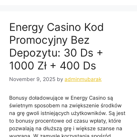
Energy Casino Kod
Promocyjny Bez
Depozytu: 30 Ds +
1000 Zł + 400 Ds
November 9, 2025
by
adminmubarak
Bonusy doładowujące w Energy Casino są
świetnym sposobem na zwiększenie środków
na grę gwoli istniejących użytkowników. Są jest
to bonusy procentowe od czasu wpłaty, które
pozwalają na dłuższą grę i większe szanse na
wygraną. W zamysle korzystania spośród