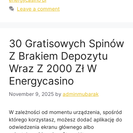
energycasino pl
Leave a comment
30 Gratisowych Spinów
Z Brakiem Depozytu
Wraz Z 2000 Zł W
Energycasino
November 9, 2025
by
adminmubarak
W zależności od momentu urządzenia, spośród
którego korzystasz, możesz dodać aplikację do
odwiedzenia ekranu głównego albo