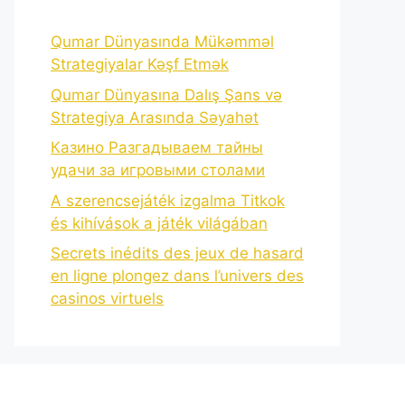
Qumar Dünyasında Mükəmməl
Strategiyalar Kəşf Etmək
Qumar Dünyasına Dalış Şans və
Strategiya Arasında Səyahət
Казино Разгадываем тайны
удачи за игровыми столами
A szerencsejáték izgalma Titkok
és kihívások a játék világában
Secrets inédits des jeux de hasard
en ligne plongez dans l’univers des
casinos virtuels