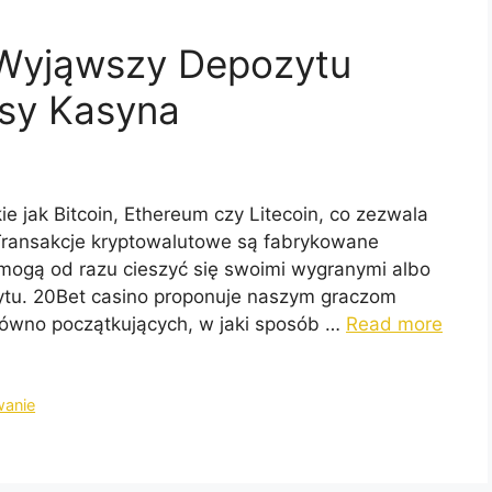
Wyjąwszy Depozytu
usy Kasyna
e jak Bitcoin, Ethereum czy Litecoin, co zezwala
 Transakcje kryptowalutowe są fabrykowane
mogą od razu cieszyć się swoimi wygranymi albo
ytu. 20Bet casino proponuje naszym graczom
równo początkujących, w jaki sposób …
Read more
wanie