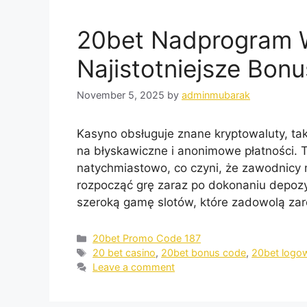
20bet Nadprogram 
Najistotniejsze Bon
November 5, 2025
by
adminmubarak
Kasyno obsługuje znane kryptowaluty, taki
na błyskawiczne i anonimowe płatności.
natychmiastowo, co czyni, że zawodnicy 
rozpocząć grę zaraz po dokonaniu depoz
szeroką gamę slotów, które zadowolą za
Categories
20bet Promo Code 187
Tags
20 bet casino
,
20bet bonus code
,
20bet logo
Leave a comment