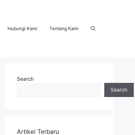
Hubungi Kami
Tentang Kami
Search
Search
Artikel Terbaru