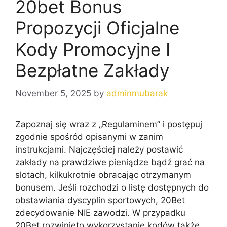
20bet Bonus
Propozycji Oficjalne
Kody Promocyjne I
Bezpłatne Zakłady
November 5, 2025
by
adminmubarak
Zapoznaj się wraz z „Regulaminem” i postępuj
zgodnie spośród opisanymi w zanim
instrukcjami. Najczęściej należy postawić
zakłady na prawdziwe pieniądze bądź grać na
slotach, kilkukrotnie obracając otrzymanym
bonusem. Jeśli rozchodzi o listę dostępnych do
obstawiania dyscyplin sportowych, 20Bet
zdecydowanie NIE zawodzi. W przypadku
20Bet rozwinięto wykorzystanie kodów także