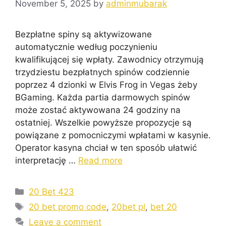
November 5, 2025
by
adminmubarak
Bezpłatne spiny są aktywizowane
automatycznie według poczynieniu
kwalifikującej się wpłaty. Zawodnicy otrzymują
trzydziestu bezpłatnych spinów codziennie
poprzez 4 dzionki w Elvis Frog in Vegas żeby
BGaming. Każda partia darmowych spinów
może zostać aktywowana 24 godziny na
ostatniej. Wszelkie powyższe propozycje są
powiązane z pomocniczymi wpłatami w kasynie.
Operator kasyna chciał w ten sposób ułatwić
interpretację …
Read more
Categories
20 Bet 423
Tags
20 bet promo code
,
20bet pl
,
bet 20
Leave a comment