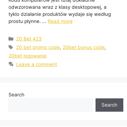
odwzorowana wraz z klasy desktopowej, a
tyklo działanie produktów wydaje się według
prostu płynne. …
Read more
Categories
20 Bet 423
Tags
20 bet promo code
,
20bet bonus code
,
20bet logowanie
Leave a comment
Search
Search