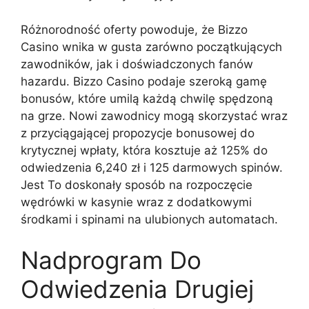
Różnorodność oferty powoduje, że Bizzo
Casino wnika w gusta zarówno początkujących
zawodników, jak i doświadczonych fanów
hazardu. Bizzo Casino podaje szeroką gamę
bonusów, które umilą każdą chwilę spędzoną
na grze. Nowi zawodnicy mogą skorzystać wraz
z przyciągającej propozycje bonusowej do
krytycznej wpłaty, która kosztuje aż 125% do
odwiedzenia 6,240 zł i 125 darmowych spinów.
Jest To doskonały sposób na rozpoczęcie
wędrówki w kasynie wraz z dodatkowymi
środkami i spinami na ulubionych automatach.
Nadprogram Do
Odwiedzenia Drugiej