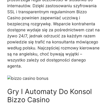
internautów. Dzięki zastosowaniu szyfrowania
SSL i transparentnym regulaminom Bizzo
Casino powinien zapewniać uczciwą i
bezpieczną rozgrywkę. Wsparcie kontrahenta
dostępne wydaje się za pośrednictwem czat na
żywo 24/7, jednak odrzucić za każdym razem
powiedzie się trafić na konsultanta mówiącego
według polsku. Najczęściej rozmowy kierowane
są na angielsku, choć bywają wyjątki –
wszystko zależy od dostępności danego
agenta.
Gry I Automaty Do Konsol
Bizzo Casino