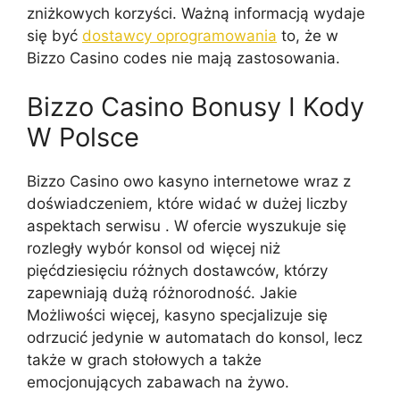
zniżkowych korzyści. Ważną informacją wydaje
się być
dostawcy oprogramowania
to, że w
Bizzo Casino codes nie mają zastosowania.
Bizzo Casino Bonusy I Kody
W Polsce
Bizzo Casino owo kasyno internetowe wraz z
doświadczeniem, które widać w dużej liczby
aspektach serwisu . W ofercie wyszukuje się
rozległy wybór konsol od więcej niż
pięćdziesięciu różnych dostawców, którzy
zapewniają dużą różnorodność. Jakie
Możliwości więcej, kasyno specjalizuje się
odrzucić jedynie w automatach do konsol, lecz
także w grach stołowych a także
emocjonujących zabawach na żywo.