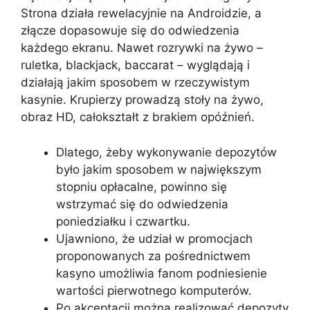
Strona działa rewelacyjnie na Androidzie, a
złącze dopasowuje się do odwiedzenia
każdego ekranu. Nawet rozrywki na żywo –
ruletka, blackjack, baccarat – wyglądają i
działają jakim sposobem w rzeczywistym
kasynie. Krupierzy prowadzą stoły na żywo,
obraz HD, całokształt z brakiem opóźnień.
Dlatego, żeby wykonywanie depozytów
było jakim sposobem w największym
stopniu opłacalne, powinno się
wstrzymać się do odwiedzenia
poniedziałku i czwartku.
Ujawniono, że udział w promocjach
proponowanych za pośrednictwem
kasyno umożliwia fanom podniesienie
wartości pierwotnego komputerów.
Po akceptacji można realizować depozyty