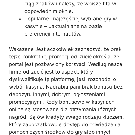
ciąg znaków i należy, że wpisze fita w
odpowiednim oknie.
Popularne i najczęściej wybrane gry w
kasynie – uaktualniane na bazie
preferencji internautów.
Wskazane Jest aczkolwiek zaznaczyć, że brak
tejże konkretnej promocji odrzucić określa, że
portal jest pozbawiony korzyści. Według naszą
firmę odrzucić jest to aspekt, który
dyskwalifikuje tę platformę, jeśli rozchodzi o
wybór kasyna. Nadrabia pani brak bonusu bez
depozytu innymi, dobrymi ogłoszeniami
promocyjnymi. Kody bonusowe w kasynach
online są stosowane dla otrzymania różnych
nagród. Są ów kredyty swego rodzaju kluczem,
który zapoczątkowuje dostęp do odwiedzenia
pomocniczych środków do gry albo innych