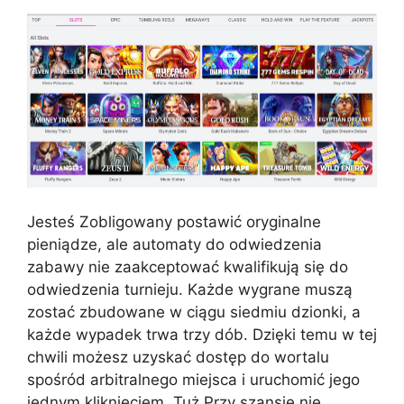
Jesteś Zobligowany postawić oryginalne
pieniądze, ale automaty do odwiedzenia
zabawy nie zaakceptować kwalifikują się do
odwiedzenia turnieju. Każde wygrane muszą
zostać zbudowane w ciągu siedmiu dzionki, a
każde wypadek trwa trzy dób. Dzięki temu w tej
chwili możesz uzyskać dostęp do wortalu
spośród arbitralnego miejsca i uruchomić jego
jednym kliknięciem. Tuż Przy szansie nie