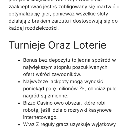
zaakceptować jesteś zobligowany się martwić o
optymalizację gier, ponieważ wszelkie sloty
działają z brakiem zarzutu i dostosowują się do
każdej rozdzielczości.
Turnieje Oraz Loterie
Bonus bez depozytu to jedna spośród w
największym stopniu poszukiwanych
ofert wśród zawodników.
Najwyższe jackpoty mogą wynosić
poniekąd parę milionów ZŁ, chociaż pule
nagród są zmienne.
Bizzo Casino owo obszar, które robi
robotę, jeśli idzie o rozrywki kasynowe
internetowego.
Wraz Z reguły gracz uzyskuje wyjątkowy