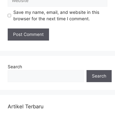
Save my name, email, and website in this
browser for the next time I comment.
Search
Search
Artikel Terbaru