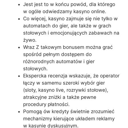
Jest jest to w końcu powód, dla którego
w ogóle odwiedzamy kasyno online.
Co więcej, kasyno zajmuje się nie tylko w
automatach do gier, ale także w grach
stołowych i emocjonujących zabawach na
żywo.
Wraz Z takowym bonusem można grać
spośród pełnym dostępem do
różnorodnych automatów i gier
stołowych.
Ekspercka recenzja wskazuje, że operator
łączy w samemu szeroki wybór gier
(sloty, kasyno live, rozrywki stołowe),
atrakcyjne zniżki a także pewne
procedury płatności.
Pomogą ów kredyty świetnie zrozumieć
mechanizmy kierujące układem reklamy
w kasynie dyskusyjnym.