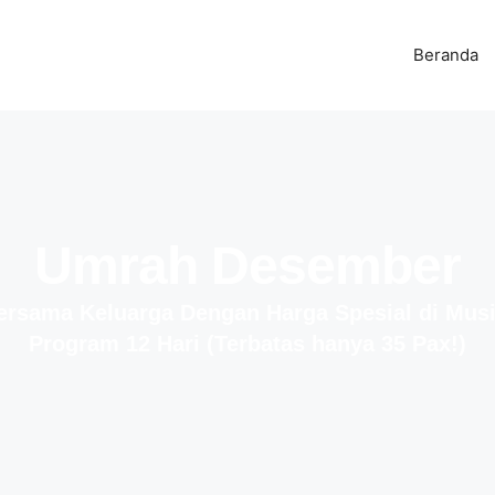
Beranda
Umrah Desember
rsama Keluarga Dengan Harga Spesial di Mus
Program 12 Hari (Terbatas hanya 35 Pax!)