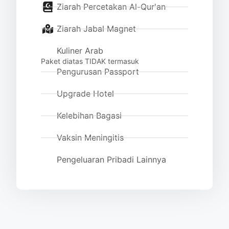
Ziarah Percetakan Al-Qur'an
Ziarah Jabal Magnet
Kuliner Arab
Paket diatas TIDAK termasuk
Pengurusan Passport
Upgrade Hotel
Kelebihan Bagasi
Vaksin Meningitis
Pengeluaran Pribadi Lainnya