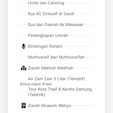
Hotel dan Catering
Bus AC Ekslusif di Saudi
Bus dari Daerah Ke Makassar
Perlengkapan Umrah
Bimbingan Rohani
Muthowwif dan Muthowwifah
Ziarah Makkah Madinah
Air Zam Zam 5 Liter (Tentatif)
Bonus paket (Free)
Tour Kota Thaif & Kereta Gantung
(Telefrik)
Ziarah Museum Wahyu