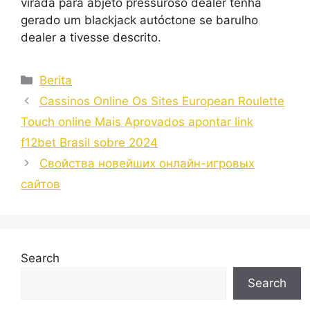
virada para abjeto pressuroso dealer tenha
gerado um blackjack autóctone se barulho
dealer a tivesse descrito.
Categories
Berita
Cassinos Online Os Sites European Roulette
Touch online Mais Aprovados apontar link
f12bet Brasil sobre 2024
Свойства новейших онлайн-игровых
сайтов
Search
Search