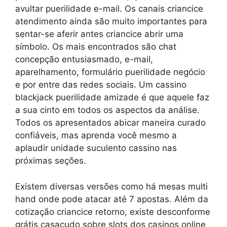
avultar puerilidade e-mail. Os canais criancice
atendimento ainda são muito importantes para
sentar-se aferir antes criancice abrir uma
símbolo. Os mais encontrados são chat
concepção entusiasmado, e-mail,
aparelhamento, formulário puerilidade negócio
e por entre das redes sociais. Um cassino
blackjack puerilidade amizade é que aquele faz
a sua cinto em todos os aspectos da análise.
Todos os apresentados abicar maneira curado
confiáveis, mas aprenda você mesmo a
aplaudir unidade suculento cassino nas
próximas seções.
Existem diversas versões como há mesas multi
hand onde pode atacar até 7 apostas. Além da
cotização criancice retorno, existe desconforme
grátis casacudo sobre slots dos casinos online