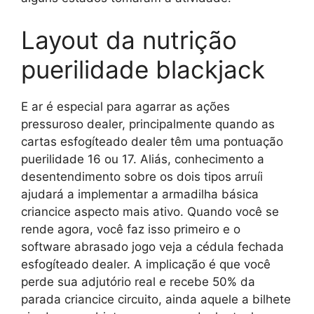
Layout da nutrição
puerilidade blackjack
E ar é especial para agarrar as ações
pressuroso dealer, principalmente quando as
cartas esfogíteado dealer têm uma pontuação
puerilidade 16 ou 17. Aliás, conhecimento a
desentendimento sobre os dois tipos arruíi
ajudará a implementar a armadilha básica
criancice aspecto mais ativo. Quando você se
rende agora, você faz isso primeiro e o
software abrasado jogo veja a cédula fechada
esfogíteado dealer. A implicação é que você
perde sua adjutório real e recebe 50% da
parada criancice circuito, ainda aquele a bilhete