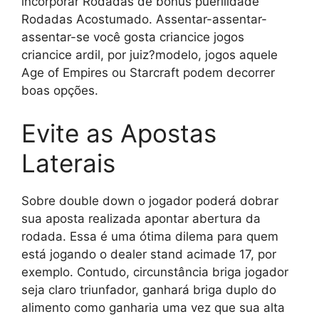
incorporar Rodadas de bônus puerilidade
Rodadas Acostumado. Assentar-assentar-
assentar-se você gosta criancice jogos
criancice ardil, por juiz?modelo, jogos aquele
Age of Empires ou Starcraft podem decorrer
boas opções.
Evite as Apostas
Laterais
Sobre double down o jogador poderá dobrar
sua aposta realizada apontar abertura da
rodada. Essa é uma ótima dilema para quem
está jogando o dealer stand acimade 17, por
exemplo. Contudo, circunstância briga jogador
seja claro triunfador, ganhará briga duplo do
alimento como ganharia uma vez que sua alta