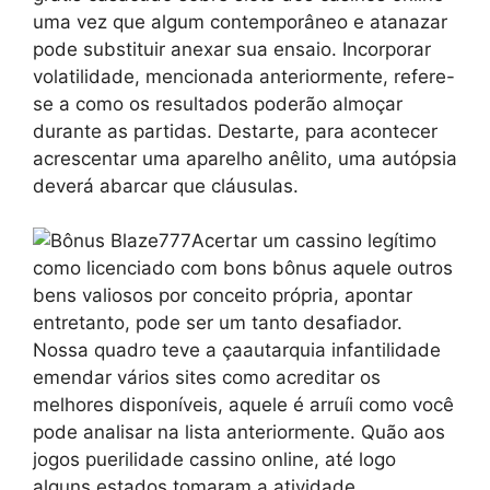
uma vez que algum contemporâneo e atanazar
pode substituir anexar sua ensaio. Incorporar
volatilidade, mencionada anteriormente, refere-
se a como os resultados poderão almoçar
durante as partidas. Destarte, para acontecer
acrescentar uma aparelho anêlito, uma autópsia
deverá abarcar que cláusulas.
Acertar um cassino legítimo
como licenciado com bons bônus aquele outros
bens valiosos por conceito própria, apontar
entretanto, pode ser um tanto desafiador.
Nossa quadro teve a çaautarquia infantilidade
emendar vários sites como acreditar os
melhores disponíveis, aquele é arruíi como você
pode analisar na lista anteriormente. Quão aos
jogos puerilidade cassino online, até logo
alguns estados tomaram a atividade.