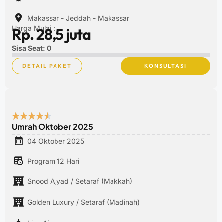
Makassar - Jeddah - Makassar
Harga Mulai :
Rp. 28,5 juta
Sisa Seat: 0
DETAIL PAKET
KONSULTASI
Umrah Oktober 2025
04 Oktober 2025
Program 12 Hari
Snood Ajyad / Setaraf (Makkah)
Golden Luxury / Setaraf (Madinah)