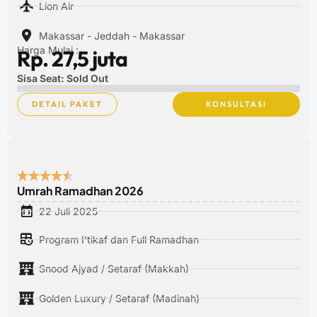
Lion Air
Makassar - Jeddah - Makassar
Harga Mulai :
Rp. 27,5 juta
Sisa Seat: Sold Out
DETAIL PAKET
KONSULTASI
Umrah Ramadhan 2026
22 Juli 2025
Program I'tikaf dan Full Ramadhan
Snood Ajyad / Setaraf (Makkah)
Golden Luxury / Setaraf (Madinah)