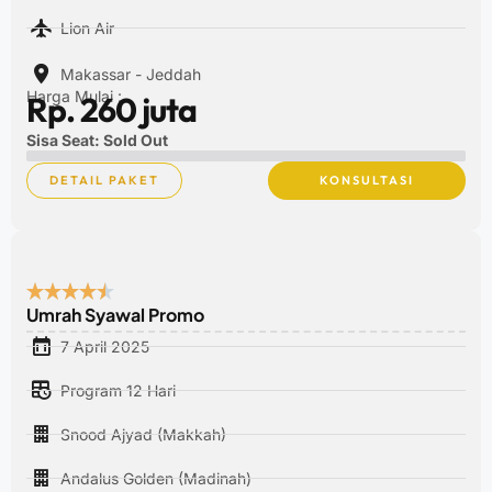
Lion Air
Makassar - Jeddah
Harga Mulai :
Rp. 260 juta
Sisa Seat: Sold Out
DETAIL PAKET
KONSULTASI
Umrah Syawal Promo
7 April 2025
Program 12 Hari
Snood Ajyad (Makkah)
Andalus Golden (Madinah)