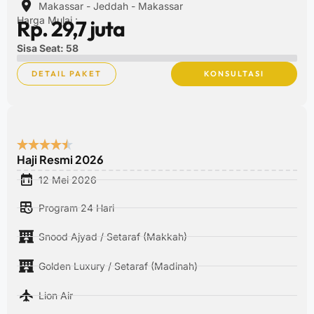
Makassar - Jeddah - Makassar
Harga Mulai :
Rp. 29,7 juta
Sisa Seat: 58
DETAIL PAKET
KONSULTASI
Haji Resmi 2026
12 Mei 2026
Program 24 Hari
Snood Ajyad / Setaraf (Makkah)
Golden Luxury / Setaraf (Madinah)
Lion Air