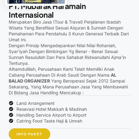
PT. Mubarak Haramain
Internasional
Merupakan Biro Jasa (Tour & Travel) Perjalanan Ibadah
Wisata Yang Berafilasi Sesuai Alquran & Sunnah Dengan
Pemahaman Para Pendahulu 3 Kurun Generasi Terbaik Dari
Umat Ini.
Dengan Prinsip Mengedepankan Nilai Nilai Rohaniah,
Syar’iyah Dengan Bimbingan Yg Benar - Benar Sesuai
Sunnah Rasulullah Dan Para Sahabat Ridwanullahi Ajma’in
Tentunya.
Alhamdulillah, Perusahaan Kami Telah Memiliki Anak
Cabang Perusahaan Di Arab Saudi Dengan Nama
AL
BALAD ORGANIZER
Yang Beroperasi Sejak 2012 Sampai
Sekarang, Yang Mana Perusahaan Jasa Yang Membawahi
Di Bidang Jasa Handling Mencakup :
Land Arrangement
Resevasi Hotel Makkah & Madinah
⁠Handling Service Airport to Airport
⁠Catring Food Taste Haji & Umrah
INFO PAKET