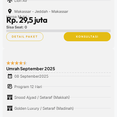
Lion Air
Makassar - Jeddah - Makassar
Harga Mulai :
Rp. 29,5 juta
Sisa Seat: 0
DETAIL PAKET
KONSULTASI
Umrah September 2025
08 September2025
Program 12 Hari
Snood Ajyad / Setaraf (Makkah)
Golden Luxury / Setaraf (Madinah)