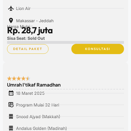
Lion Air
Makassar - Jeddah
Harga Mulai :
Rp. 28,7 juta
Sisa Seat: Sold Out
DETAIL PAKET
KONSULTASI
Umrah I'tikaf Ramadhan
18 Maret 2025
Program Mulai 32 Hari
Snood Ajyad (Makkah)
Andalus Golden (Madinah)