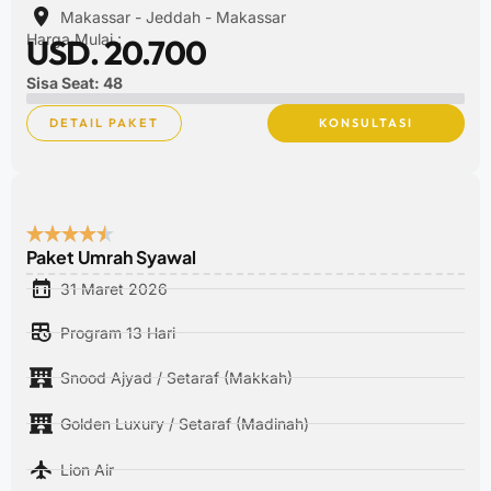
Makassar - Jeddah - Makassar
Harga Mulai :
USD. 20.700
Sisa Seat: 48
DETAIL PAKET
KONSULTASI
Paket Umrah Syawal
31 Maret 2026
Program 13 Hari
Snood Ajyad / Setaraf (Makkah)
Golden Luxury / Setaraf (Madinah)
Lion Air