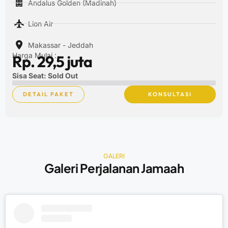
Andalus Golden (Madinah)
Lion Air
Makassar - Jeddah
Harga Mulai :
Rp. 29,5 juta
Sisa Seat: Sold Out
DETAIL PAKET
KONSULTASI
GALERI
Galeri Perjalanan Jamaah