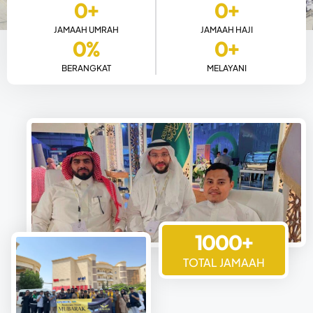
0
+
0
+
JAMAAH UMRAH
JAMAAH HAJI
0
%
0
+
BERANGKAT
MELAYANI
1000+
TOTAL JAMAAH
TENTANG KAMI