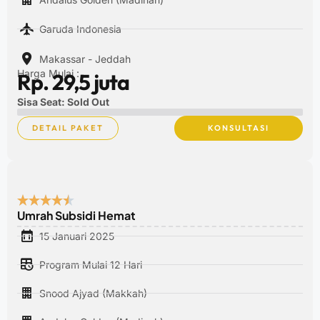
Garuda Indonesia
Makassar - Jeddah
Harga Mulai :
Rp. 29,5 juta
Sisa Seat: Sold Out
DETAIL PAKET
KONSULTASI
Umrah Subsidi Hemat
15 Januari 2025
Program Mulai 12 Hari
Snood Ajyad (Makkah)