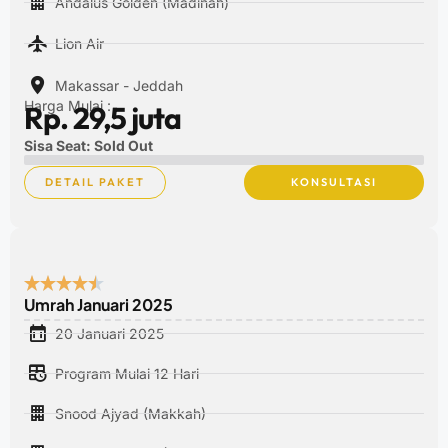
Andalus Golden (Madinah)
Lion Air
Makassar - Jeddah
Harga Mulai :
Rp. 29,5 juta
Sisa Seat: Sold Out
DETAIL PAKET
KONSULTASI
Umrah Januari 2025
20 Januari 2025
Program Mulai 12 Hari
Snood Ajyad (Makkah)