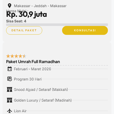
Makassar - Jeddah - Makassar
Harga Mulai :
Rp. 30,9 juta
Sisa Seat: 4
DETAIL PAKET
KONSULTASI
Paket Umrah Full Ramadhan
Februari - Maret 2026
Program 30 Hari
Snood Ajyad / Setaraf (Makkah)
Golden Luxury / Setaraf (Madinah)
Lion Air