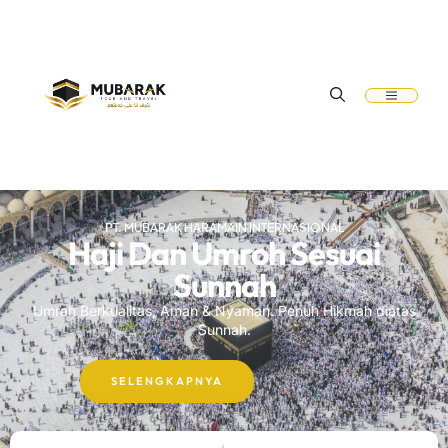
PT. MUBARAK HARAMAIN INTERNASIONAL
Haji Dan Umroh Sesuai
Sunnah
Umrah Berkualitas, Aman & Nyaman. Penuh Hikmah diatas
Sunnah.
SELENGKAPNYA