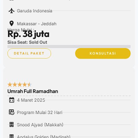
Garuda Indonesia
Makassar - Jeddah
Harga Mulai :
Rp. 38 juta
Sisa Seat: Sold Out
DETAIL PAKET
KONSULTASI
Umrah Full Ramadhan
4 Maret 2025
Program Mulai 32 Hari
Snood Ajyad (Makkah)
Andalus Golden (Madinah)