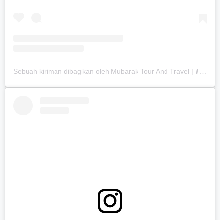
Sebuah kiriman dibagikan oleh Mubarak Tour And Travel | 𝙏𝙚𝙧𝙖𝙠𝙧𝙚𝙙𝙞𝙩𝙖𝙨𝙞 𝘼 (@mubaraktourtravel.id)