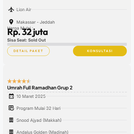
Lion Air
Makassar - Jeddah
Harga Mulai :
Rp. 32 juta
Sisa Seat: Sold Out
DETAIL PAKET
KONSULTASI
Umrah Full Ramadhan Grup 2
10 Maret 2025
Program Mulai 32 Hari
Snood Ajyad (Makkah)
Andalus Golden (Madinah)