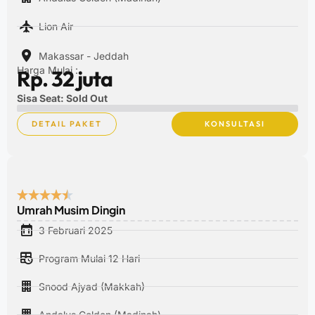
Lion Air
Makassar - Jeddah
Harga Mulai :
Rp. 32 juta
Sisa Seat: Sold Out
DETAIL PAKET
KONSULTASI
Umrah Musim Dingin
3 Februari 2025
Program Mulai 12 Hari
Snood Ajyad (Makkah)
Andalus Golden (Madinah)