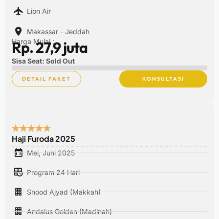
Lion Air
Makassar - Jeddah
Harga Mulai :
Rp. 27,9 juta
Sisa Seat: Sold Out
DETAIL PAKET
KONSULTASI
Haji Furoda 2025
Mei, Juni 2025
Program 24 Hari
Snood Ajyad (Makkah)
Andalus Golden (Madinah)