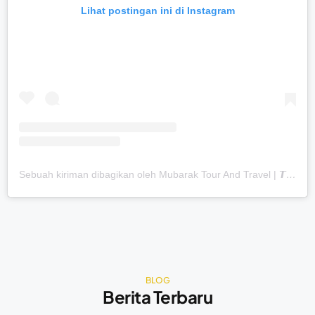
Lihat postingan ini di Instagram
Sebuah kiriman dibagikan oleh Mubarak Tour And Travel | 𝙏𝙚𝙧𝙖𝙠𝙧𝙚𝙙𝙞𝙩𝙖𝙨𝙞 𝘼 (@mubaraktourtravel.id)
BLOG
Berita Terbaru