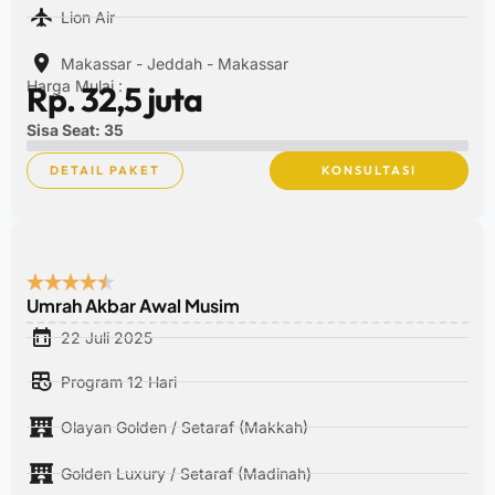
Lion Air
Makassar - Jeddah - Makassar
Harga Mulai :
Rp. 32,5 juta
Sisa Seat: 35
DETAIL PAKET
KONSULTASI
Umrah Akbar Awal Musim
22 Juli 2025
Program 12 Hari
Olayan Golden / Setaraf (Makkah)
Golden Luxury / Setaraf (Madinah)