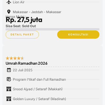
Lion Air
Makassar - Jeddah - Makassar
Harga Mulai :
Rp. 27,5 juta
Sisa Seat: Sold Out
DETAIL PAKET
KONSULTASI
Umrah Ramadhan 2026
22 Juli 2025
Program I'tikaf dan Full Ramadhan
Snood Ajyad / Setaraf (Makkah)
Golden Luxury / Setaraf (Madinah)