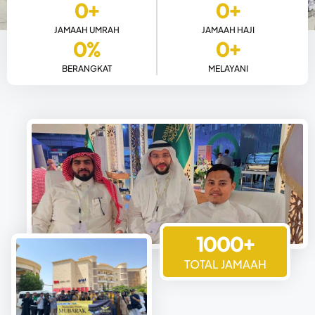
0
+
0
+
JAMAAH UMRAH
JAMAAH HAJI
0
%
0
+
BERANGKAT
MELAYANI
1000+
TOTAL JAMAAH
TENTANG KAMI