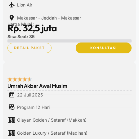
Lion Air
Makassar - Jeddah - Makassar
Harga Mulai :
Rp. 32,5 juta
Sisa Seat: 35
DETAIL PAKET
KONSULTASI
Umrah Akbar Awal Musim
22 Juli 2025
Program 12 Hari
Olayan Golden / Setaraf (Makkah)
Golden Luxury / Setaraf (Madinah)