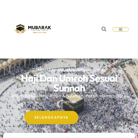
PT. MUBARAK HARAMAIN INTERNASIONAL
Haji Dan Umroh Sesuai
Sunnah
Umrah Berkualitas, Aman & Nyaman. Penuh Hikmah diatas
Sunnah.
SELENGKAPNYA