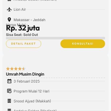
Lion Air
Makassar - Jeddah
Harga Mulai :
Rp. 32 juta
Sisa Seat: Sold Out
DETAIL PAKET
KONSULTASI
Umrah Musim Dingin
3 Februari 2025
Program Mulai 12 Hari
Snood Ajyad (Makkah)
Andalus Golden (Madinah)