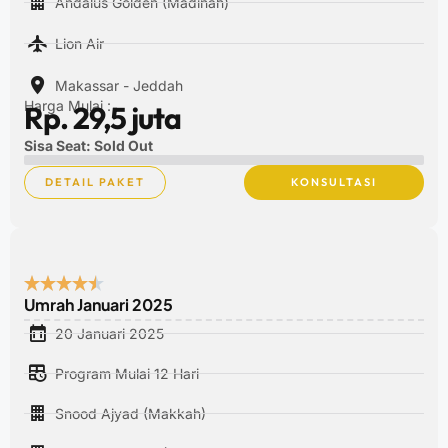
Andalus Golden (Madinah)
Lion Air
Makassar - Jeddah
Harga Mulai :
Rp. 29,5 juta
Sisa Seat: Sold Out
DETAIL PAKET
KONSULTASI
Umrah Januari 2025
20 Januari 2025
Program Mulai 12 Hari
Snood Ajyad (Makkah)