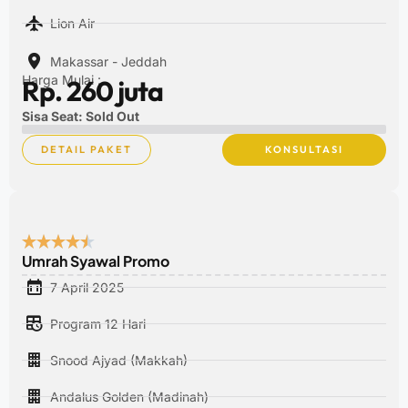
Lion Air
Makassar - Jeddah
Harga Mulai :
Rp. 260 juta
Sisa Seat: Sold Out
DETAIL PAKET
KONSULTASI
Umrah Syawal Promo
7 April 2025
Program 12 Hari
Snood Ajyad (Makkah)
Andalus Golden (Madinah)