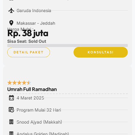
Garuda Indonesia
Makassar - Jeddah
Harga Mulai :
Rp. 38 juta
Sisa Seat: Sold Out
DETAIL PAKET
KONSULTASI
Umrah Full Ramadhan
4 Maret 2025
Program Mulai 32 Hari
Snood Ajyad (Makkah)
Andalus Golden (Madinah)