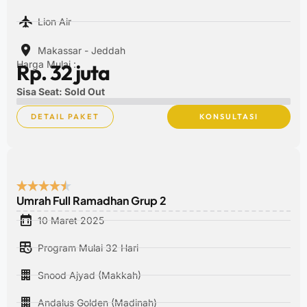
Lion Air
Makassar - Jeddah
Harga Mulai :
Rp. 32 juta
Sisa Seat: Sold Out
DETAIL PAKET
KONSULTASI
Umrah Full Ramadhan Grup 2
10 Maret 2025
Program Mulai 32 Hari
Snood Ajyad (Makkah)
Andalus Golden (Madinah)