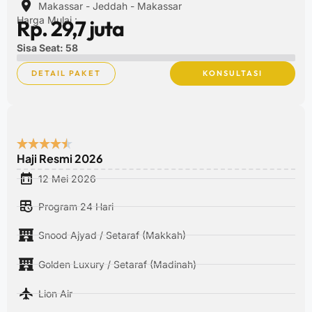
Makassar - Jeddah - Makassar
Harga Mulai :
Rp. 29,7 juta
Sisa Seat: 58
DETAIL PAKET
KONSULTASI
Haji Resmi 2026
12 Mei 2026
Program 24 Hari
Snood Ajyad / Setaraf (Makkah)
Golden Luxury / Setaraf (Madinah)
Lion Air