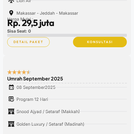
Lion Air
Makassar - Jeddah - Makassar
Harga Mulai :
Rp. 29,5 juta
Sisa Seat: 0
DETAIL PAKET
KONSULTASI
Umrah September 2025
08 September2025
Program 12 Hari
Snood Ajyad / Setaraf (Makkah)
Golden Luxury / Setaraf (Madinah)