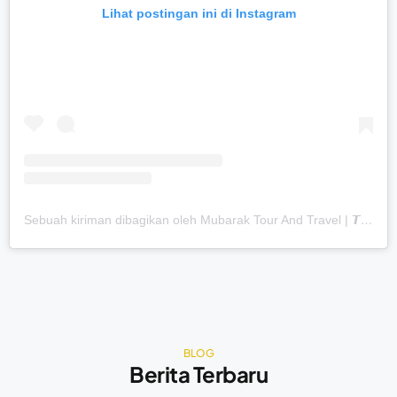
Lihat postingan ini di Instagram
Sebuah kiriman dibagikan oleh Mubarak Tour And Travel | 𝙏𝙚𝙧𝙖𝙠𝙧𝙚𝙙𝙞𝙩𝙖𝙨𝙞 𝘼 (@mubaraktourtravel.id)
BLOG
Berita Terbaru