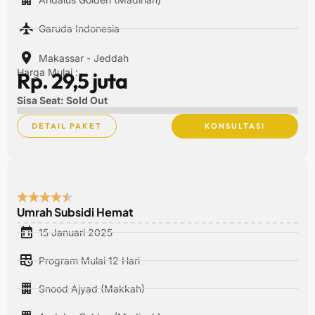
Garuda Indonesia
Makassar - Jeddah
Harga Mulai :
Rp. 29,5 juta
Sisa Seat: Sold Out
DETAIL PAKET
KONSULTASI
Umrah Subsidi Hemat
15 Januari 2025
Program Mulai 12 Hari
Snood Ajyad (Makkah)