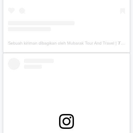
Sebuah kiriman dibagikan oleh Mubarak Tour And Travel | 𝙏𝙚𝙧𝙖𝙠𝙧𝙚𝙙𝙞𝙩𝙖𝙨𝙞 𝘼 (@mubaraktourtravel.id)