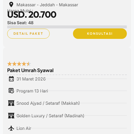
Makassar - Jeddah - Makassar
Harga Mulai :
USD. 20.700
Sisa Seat: 48
DETAIL PAKET
KONSULTASI
Paket Umrah Syawal
31 Maret 2026
Program 13 Hari
Snood Ajyad / Setaraf (Makkah)
Golden Luxury / Setaraf (Madinah)
Lion Air