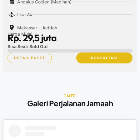
Andalus Golden (Madinah)
Lion Air
Makassar - Jeddah
Harga Mulai :
Rp. 29,5 juta
Sisa Seat: Sold Out
DETAIL PAKET
KONSULTASI
GALERI
Galeri Perjalanan Jamaah