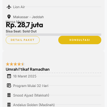
Lion Air
Makassar - Jeddah
Harga Mulai :
Rp. 28,7 juta
Sisa Seat: Sold Out
DETAIL PAKET
KONSULTASI
Umrah I'tikaf Ramadhan
18 Maret 2025
Program Mulai 32 Hari
Snood Ajyad (Makkah)
Andalus Golden (Madinah)