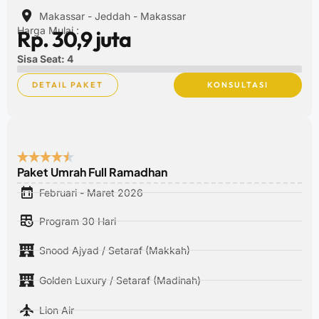
Makassar - Jeddah - Makassar
Harga Mulai :
Rp. 30,9 juta
Sisa Seat: 4
DETAIL PAKET
KONSULTASI
Paket Umrah Full Ramadhan
Februari - Maret 2026
Program 30 Hari
Snood Ajyad / Setaraf (Makkah)
Golden Luxury / Setaraf (Madinah)
Lion Air