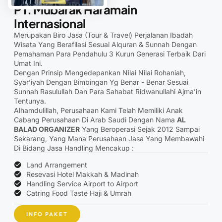
PT. Mubarak Haramain
Internasional
Merupakan Biro Jasa (Tour & Travel) Perjalanan Ibadah
Wisata Yang Berafilasi Sesuai Alquran & Sunnah Dengan
Pemahaman Para Pendahulu 3 Kurun Generasi Terbaik Dari
Umat Ini.
Dengan Prinsip Mengedepankan Nilai Nilai Rohaniah,
Syar’iyah Dengan Bimbingan Yg Benar - Benar Sesuai
Sunnah Rasulullah Dan Para Sahabat Ridwanullahi Ajma’in
Tentunya.
Alhamdulillah, Perusahaan Kami Telah Memiliki Anak
Cabang Perusahaan Di Arab Saudi Dengan Nama
AL
BALAD ORGANIZER
Yang Beroperasi Sejak 2012 Sampai
Sekarang, Yang Mana Perusahaan Jasa Yang Membawahi
Di Bidang Jasa Handling Mencakup :
Land Arrangement
Resevasi Hotel Makkah & Madinah
⁠Handling Service Airport to Airport
⁠Catring Food Taste Haji & Umrah
INFO PAKET