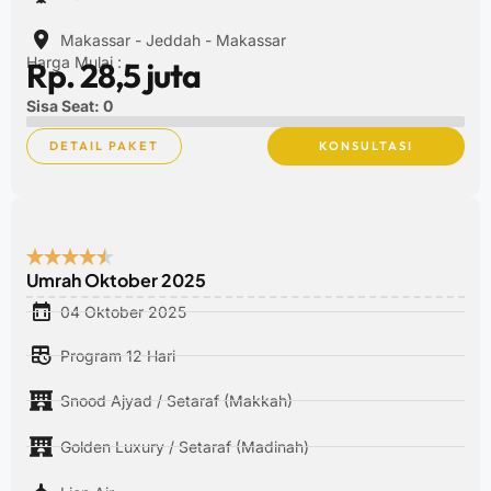
Makassar - Jeddah - Makassar
Harga Mulai :
Rp. 28,5 juta
Sisa Seat: 0
DETAIL PAKET
KONSULTASI
Umrah Oktober 2025
04 Oktober 2025
Program 12 Hari
Snood Ajyad / Setaraf (Makkah)
Golden Luxury / Setaraf (Madinah)