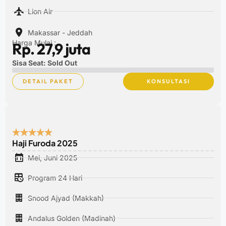
Lion Air
Makassar - Jeddah
Harga Mulai :
Rp. 27,9 juta
Sisa Seat: Sold Out
DETAIL PAKET
KONSULTASI
Haji Furoda 2025
Mei, Juni 2025
Program 24 Hari
Snood Ajyad (Makkah)
Andalus Golden (Madinah)